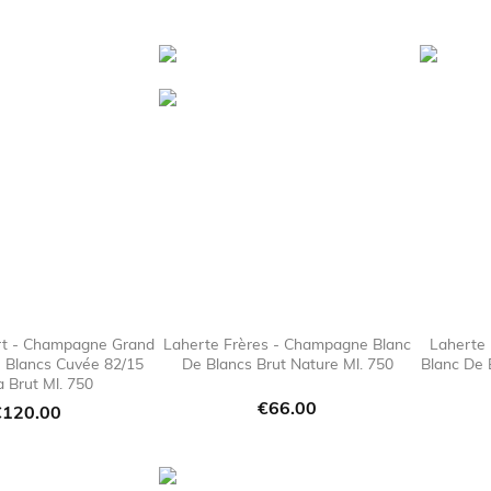
price
rt - Champagne Grand
Laherte Frères - Champagne Blanc
Laherte 
e Blancs Cuvée 82/15
De Blancs Brut Nature Ml. 750
Blanc De 

favorite_border

favorite_border
a Brut Ml. 750
Price
€66.00
rice
€120.00