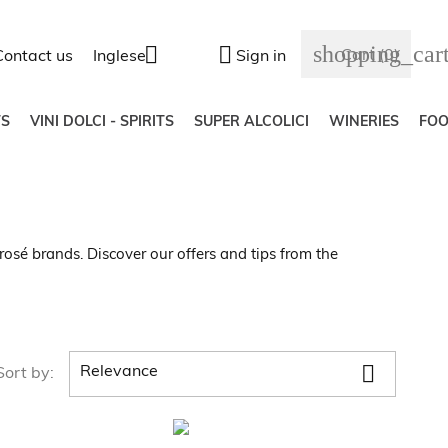
shopping_car


Cart
(0)
Contact us
Inglese
Sign in
S
VINI DOLCI - SPIRITS
SUPER ALCOLICI
WINERIES
FO
sé brands. Discover our offers and tips from the

Relevance
Sort by: