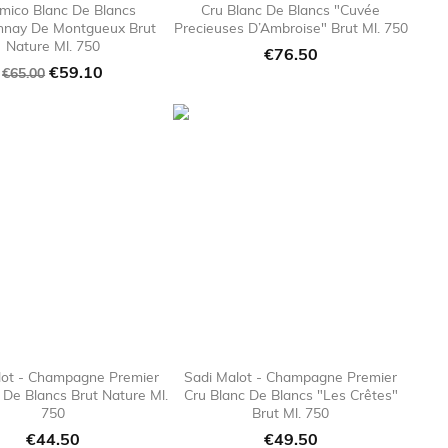
mico Blanc De Blancs
Cru Blanc De Blancs "Cuvée

favorite_border

favorite_bor
nnay De Montgueux Brut
Precieuses D’Ambroise" Brut Ml. 750
Nature Ml. 750
Price
€76.50
Regular
Price
€59.10
€65.00
price
lot - Champagne Premier
Sadi Malot - Champagne Premier
 De Blancs Brut Nature Ml.
Cru Blanc De Blancs "Les Crêtes"

favorite_border

favorite_bor
750
Brut Ml. 750
Price
Price
€44.50
€49.50