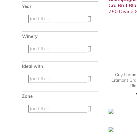
Year

Winery

Ideal with
Guy Larma

Cramant Gran
Bla
Zone
