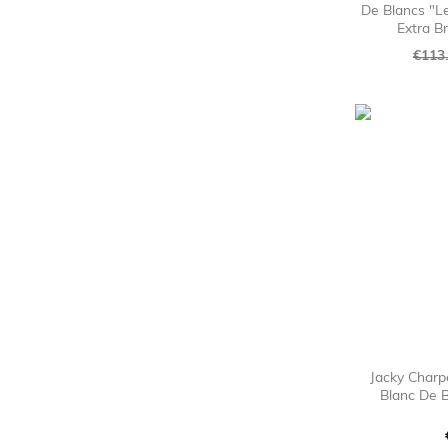
De Blancs "L
Extra B
Regu
€113
pric
Jacky Charp
Blanc De B