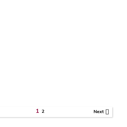

1
2
Next