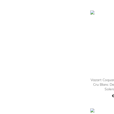
Vazart Coqua
Cru Blanc D
Soler
P