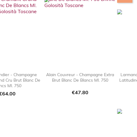
ndier - Champagne
Alain Couvreur - Champagne Extra
Larmand
d Cru Brut Blanc De
Brut Blanc De Blancs Ml. 750
Latitudi

favorite_border

favorite_border
ncs Ml. 750
Price
€47.80
Price
€64.00