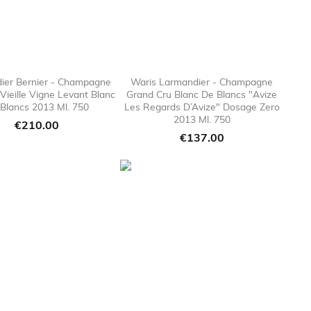
ier Bernier - Champagne
Waris Larmandier - Champagne
Vieille Vigne Levant Blanc
Grand Cru Blanc De Blancs "Avize

favorite_border

favorite_bor
Blancs 2013 Ml. 750
Les Regards D’Avize" Dosage Zero
2013 Ml. 750
Price
€210.00
Price
€137.00