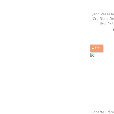
Jean Vessell
Cru Blanc D
Brut Nat
-3%
Laherte Frèr