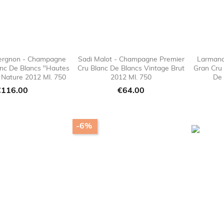
Vergnon - Champagne
Sadi Malot - Champagne Premier
Larmand
anc De Blancs "Hautes
Cru Blanc De Blancs Vintage Brut
Gran Cru 

favorite_border

favorite_border
 Nature 2012 Ml. 750
2012 Ml. 750
De 
rice
Price
€116.00
€64.00
-6%