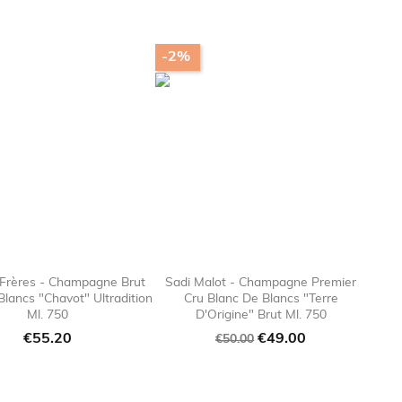
-2%
Frères - Champagne Brut
Sadi Malot - Champagne Premier
Blancs "Chavot" Ultradition
Cru Blanc De Blancs "Terre

favorite_border

favorite_bor
Ml. 750
D'Origine" Brut Ml. 750
Price
Regular
Price
€55.20
€49.00
€50.00
price