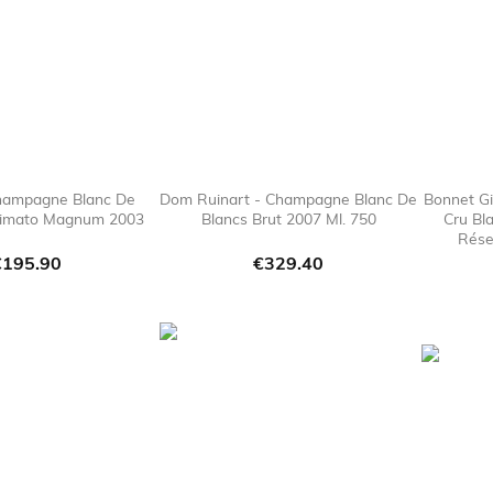
hampagne Blanc De
Dom Ruinart - Champagne Blanc De
Bonnet G
esimato Magnum 2003
Blancs Brut 2007 Ml. 750
Cru Bl

favorite_border

favorite_border
Rése
rice
Price
€195.90
€329.40