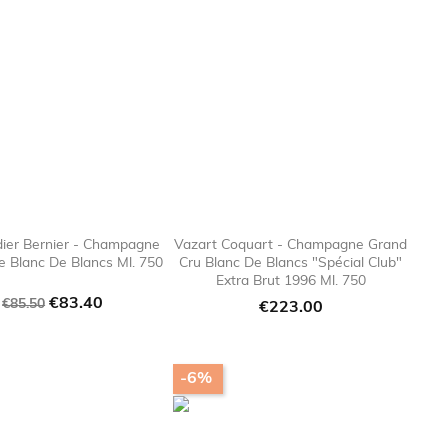
ier Bernier - Champagne
Vazart Coquart - Champagne Grand
ne Blanc De Blancs Ml. 750
Cru Blanc De Blancs "Spécial Club"

favorite_border

favorite_bor
Extra Brut 1996 Ml. 750
Regular
Price
€83.40
€85.50
Price
€223.00
price
-6%