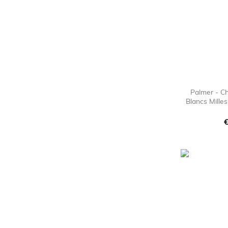
Palmer - C
Blancs Mill
P