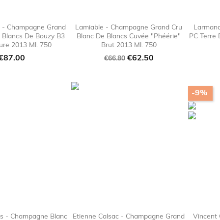
e - Champagne Grand
Lamiable - Champagne Grand Cru
Larmand
e Blancs De Bouzy B3
Blanc De Blancs Cuvée "Phéérie"
PC Terre 

favorite_border

favorite_border
ure 2013 Ml. 750
Brut 2013 Ml. 750
Price
Regular
Price
€87.00
€62.50
€66.80
price
-9%
es - Champagne Blanc
Etienne Calsac - Champagne Grand
Vincent