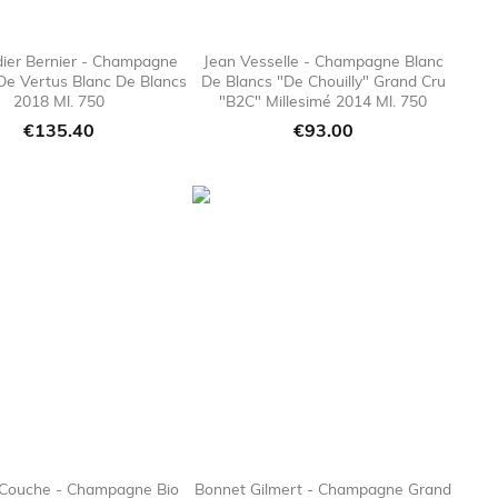
ier Bernier - Champagne
Jean Vesselle - Champagne Blanc
De Vertus Blanc De Blancs
De Blancs "De Chouilly" Grand Cru

favorite_border

favorite_bor
2018 Ml. 750
"B2C" Millesimé 2014 Ml. 750
Price
Price
€135.40
€93.00
 Couche - Champagne Bio
Bonnet Gilmert - Champagne Grand