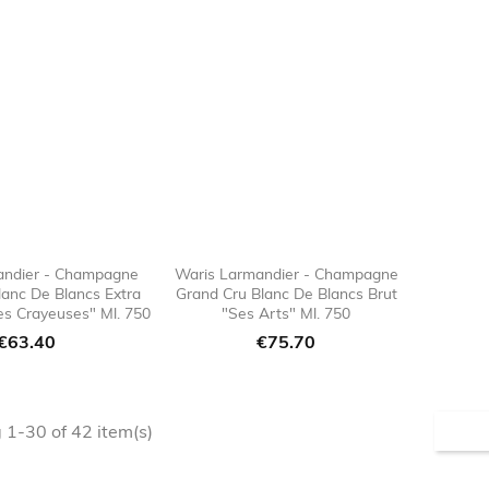
andier - Champagne
Waris Larmandier - Champagne
lanc De Blancs Extra
Grand Cru Blanc De Blancs Brut

favorite_border

favorite_border
les Crayeuses" Ml. 750
"Ses Arts" Ml. 750
Price
Price
€63.40
€75.70
1-30 of 42 item(s)