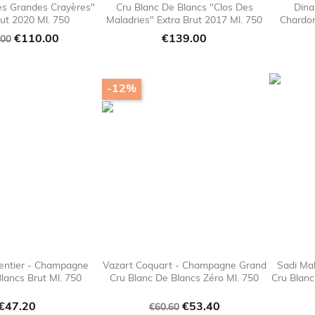
es Grandes Crayères"
Cru Blanc De Blancs "Clos Des
Dina

favorite_border

favorite_border
rut 2020 Ml. 750
Maladries" Extra Brut 2017 Ml. 750
Chardo
lar
Price
Price
€110.00
€139.00
.00
e
-12%
entier - Champagne
Vazart Coquart - Champagne Grand
Sadi Ma
lancs Brut Ml. 750
Cru Blanc De Blancs Zéro Ml. 750
Cru Blanc

favorite_border

favorite_border
Price
Regular
Price
€47.20
€53.40
€60.60