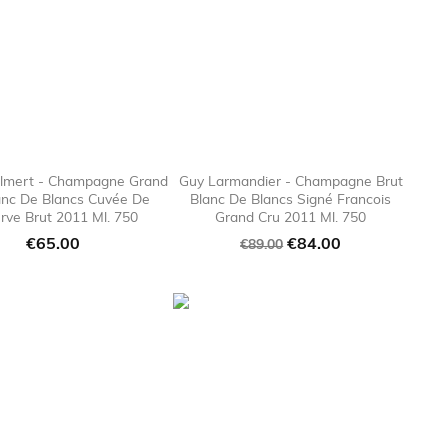
ilmert - Champagne Grand
Guy Larmandier - Champagne Brut
anc De Blancs Cuvée De
Blanc De Blancs Signé Francois

favorite_border

favorite_bor
rve Brut 2011 Ml. 750
Grand Cru 2011 Ml. 750
Price
Regular
Price
€65.00
€84.00
€89.00
price