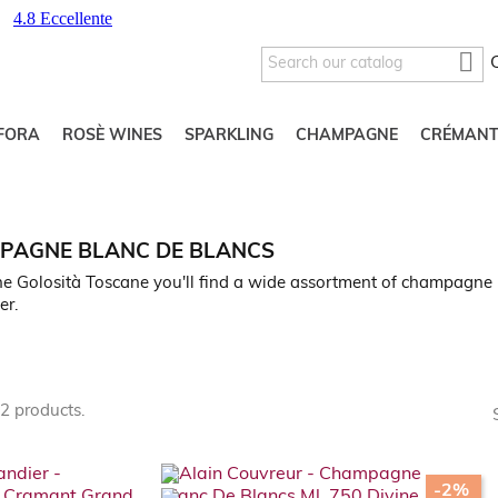

FORA
ROSÈ WINES
SPARKLING
CHAMPAGNE
CRÉMANT
PAGNE BLANC DE BLANCS
e Golosità Toscane you'll find a wide assortment of champagne ro
er.
2 products.
-2%