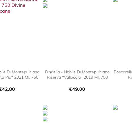
bile Di Montepulciano
Bindella - Nobile Di Montepulciano
Boscarell
ta Pia" 2021 Ml. 750
Riserva "Vallocaia" 2019 Ml. 750
Ri

favorite_border

favorite_border
Price
Price
€42.80
€49.00