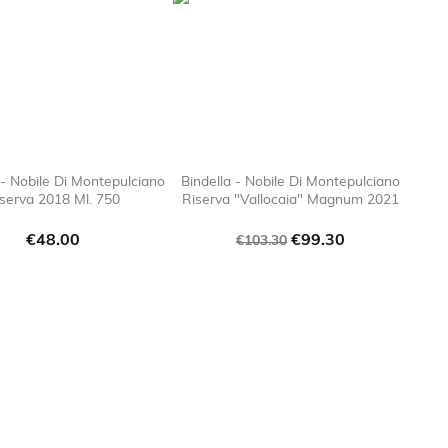
- Nobile Di Montepulciano
Bindella - Nobile Di Montepulciano
serva 2018 Ml. 750
Riserva "Vallocaia" Magnum 2021

favorite_border

favorite_bor
Price
Regular
Price
€48.00
€99.30
€103.30
price