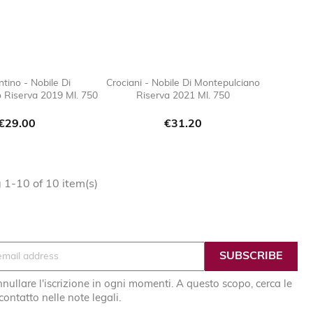
ntino - Nobile Di
Crociani - Nobile Di Montepulciano
 Riserva 2019 Ml. 750
Riserva 2021 Ml. 750

favorite_border

favorite_border
Price
Price
€29.00
€31.20
1-10 of 10 item(s)
nullare l'iscrizione in ogni momenti. A questo scopo, cerca le
 contatto nelle note legali.