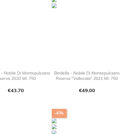
i - Nobile Di Montepulciano
Bindella - Nobile Di Montepulciano
serva 2020 Ml. 750
Riserva "Vallocaia" 2021 Ml. 750

favorite_border

favorite_bor
Price
Price
€43.70
€49.00
-4%