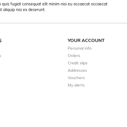
 quis fugiat consequat elit minim nisi eu occaecat occaecat
 aliquip nisi ex deserunt.
YOUR ACCOUNT
S
Personal info
Orders
i
Credit slips
Addresses
Vouchers
My alerts