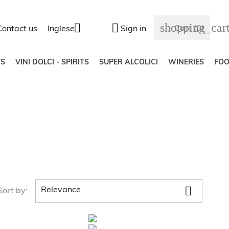
shopping_car


Cart
(0)
Contact us
Inglese
Sign in
S
VINI DOLCI - SPIRITS
SUPER ALCOLICI
WINERIES
FO

Relevance
Sort by: