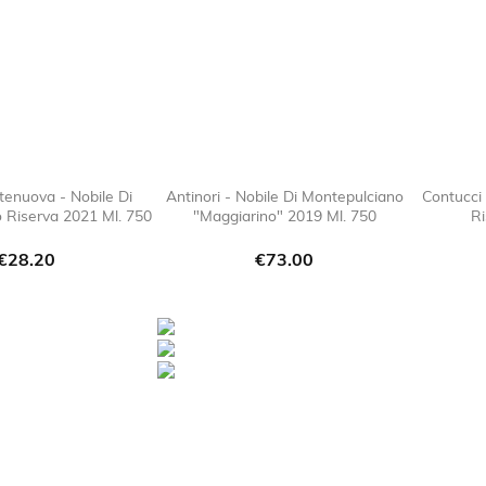
tenuova - Nobile Di
Antinori - Nobile Di Montepulciano
Contucci 
 Riserva 2021 Ml. 750
"Maggiarino" 2019 Ml. 750
Ri

favorite_border

favorite_border
Price
Price
€28.20
€73.00