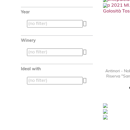
Year

Winery

Ideal with
Antinori - No
Riserva "San
