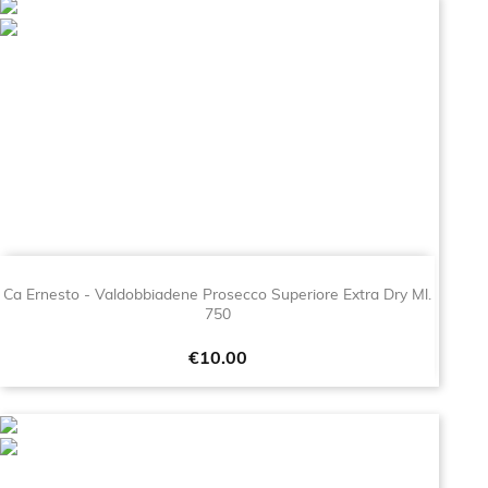
Ca Ernesto - Valdobbiadene Prosecco Superiore Extra Dry Ml.
750
Price
€10.00