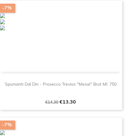
-7%
Spumanti Dal Din - Prosecco Treviso "Mesai" Brut Ml. 750
Regular
Price
€13.30
€14.30
price
-7%