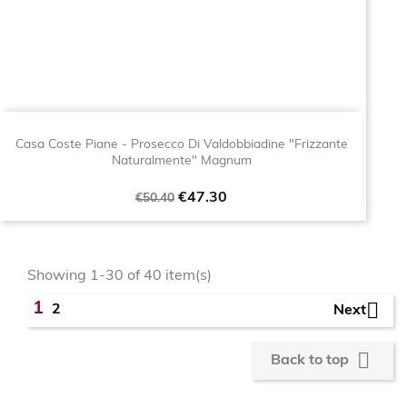
Casa Coste Piane - Prosecco Di Valdobbiadine "Frizzante
Naturalmente" Magnum
Regular
Price
€47.30
€50.40
price
Showing 1-30 of 40 item(s)

1
2
Next

Back to top