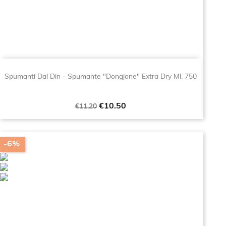
Spumanti Dal Din - Spumante "Dongjone" Extra Dry Ml. 750
Regular
Price
€10.50
€11.20
price
-6%