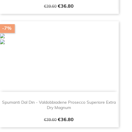
Regular
Price
€36.80
€39.60
price
-7%
Spumanti Dal Din - Valdobbiadene Prosecco Superiore Extra
Dry Magnum
Regular
Price
€36.80
€39.60
price