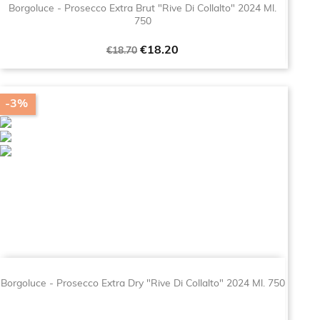
Borgoluce - Prosecco Extra Brut "Rive Di Collalto" 2024 Ml.
750
Regular
Price
€18.20
€18.70
price
-3%
Borgoluce - Prosecco Extra Dry "Rive Di Collalto" 2024 Ml. 750