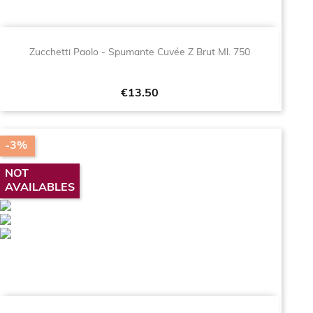
Zucchetti Paolo - Spumante Cuvée Z Brut Ml. 750
Price
€13.50
-3%
NOT
AVAILABLES