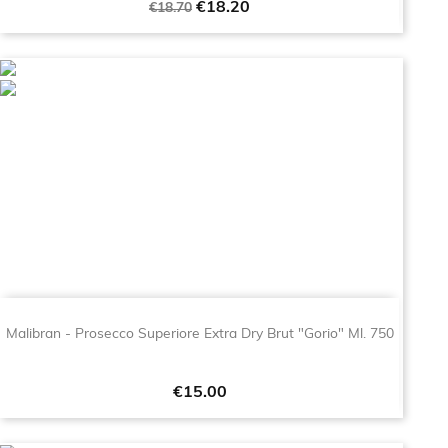
Regular
Price
€18.20
€18.70
price
Malibran - Prosecco Superiore Extra Dry Brut "Gorio" Ml. 750
Price
€15.00