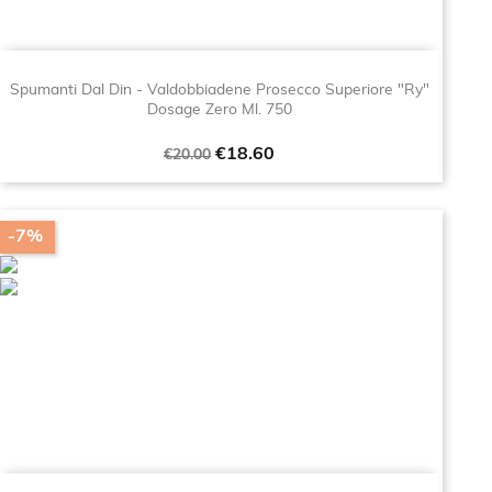
Spumanti Dal Din - Valdobbiadene Prosecco Superiore "Ry"
Dosage Zero Ml. 750
Regular
Price
€18.60
€20.00
price
-7%