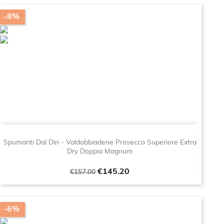
-8%
Spumanti Dal Din - Valdobbiadene Prosecco Superiore Extra
Dry Doppia Magnum
Regular
Price
€145.20
€157.00
price
-6%