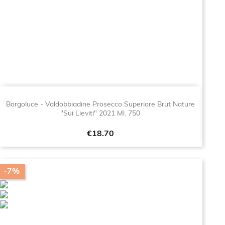
Borgoluce - Valdobbiadine Prosecco Superiore Brut Nature
"Sui Lieviti" 2021 Ml. 750
Price
€18.70
-7%