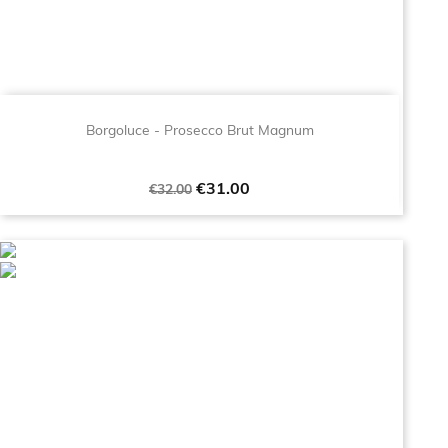
Borgoluce - Prosecco Brut Magnum
Regular
Price
€31.00
€32.00
price