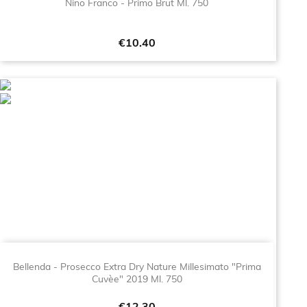
Nino Franco - Primo Brut Ml. 750
Price
€10.40
Bellenda - Prosecco Extra Dry Nature Millesimato "Prima
Cuvèe" 2019 Ml. 750