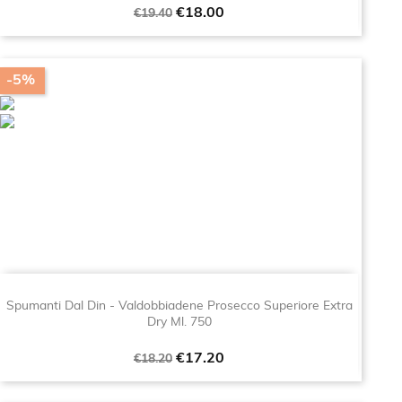
Regular
Price
€18.00
€19.40
price
-5%
Spumanti Dal Din - Valdobbiadene Prosecco Superiore Extra
Dry Ml. 750
Regular
Price
€17.20
€18.20
price