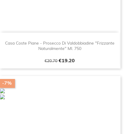
Casa Coste Piane - Prosecco Di Valdobbiadine "Frizzante
Naturalmente" Ml. 750
Regular
Price
€19.20
€20.70
price
-7%