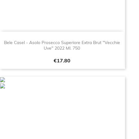
Bele Casel - Asolo Prosecco Superiore Extra Brut "Vecchie
Uve" 2022 Ml. 750
Price
€17.80