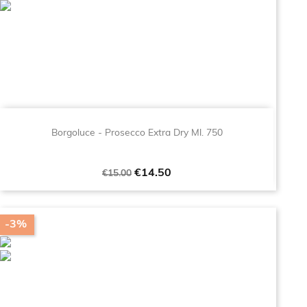
Borgoluce - Prosecco Extra Dry Ml. 750
Regular
Price
€14.50
€15.00
price
-3%