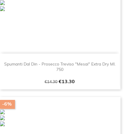
Spumanti Dal Din - Prosecco Treviso "Mesai" Extra Dry Ml.
750
Regular
Price
€13.30
€14.30
price
-6%