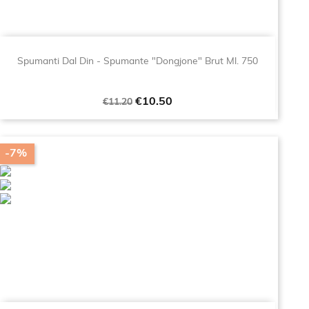
Spumanti Dal Din - Spumante "Dongjone" Brut Ml. 750
Regular
Price
€10.50
€11.20
price
-7%