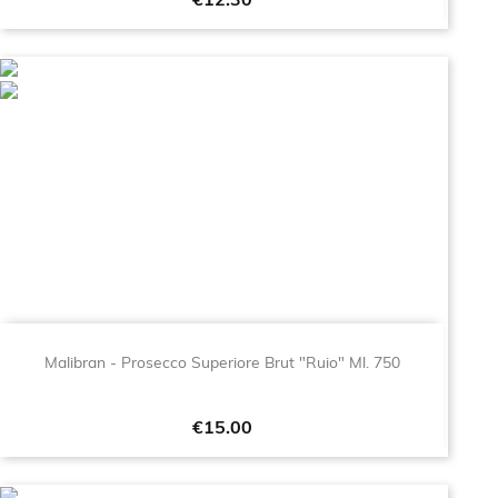
Price
€12.30
Malibran - Prosecco Superiore Brut "Ruio" Ml. 750
Price
€15.00