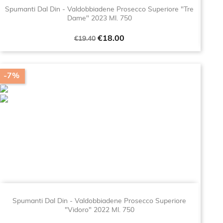
Spumanti Dal Din - Valdobbiadene Prosecco Superiore "Tre
Dame" 2023 Ml. 750
Regular
Price
€18.00
€19.40
price
-7%
Spumanti Dal Din - Valdobbiadene Prosecco Superiore
"Vidoro" 2022 Ml. 750