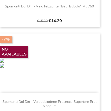
Spumanti Dal Din - Vino Frizzante "Bepi Bubola" Ml. 750
Regular
Price
€14.20
€15.20
price
-7%
NOT
AVAILABLES
Spumanti Dal Din - Valdobbiadene Prosecco Superiore Brut
Magnum