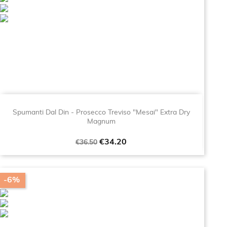
Spumanti Dal Din - Prosecco Treviso "Mesai" Extra Dry
Magnum
Regular
Price
€34.20
€36.50
price
-6%