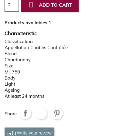

ADD TO CART
Products availables 1
Characteristic
Classification
Appellation Chablis Contrôlée
Blend
Chardonnay
Size
Ml. 750
Body
Light
Ageing
At least 24 months
Share
Write your review