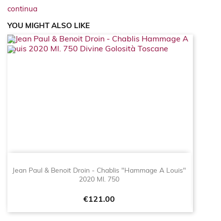
continua
YOU MIGHT ALSO LIKE
Jean Paul & Benoit Droin - Chablis "Hammage A Louis"
2020 Ml. 750
Price
€121.00