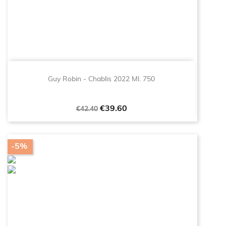
Guy Robin - Chablis 2022 Ml. 750
Regular
Price
€39.60
€42.40
price
-5%