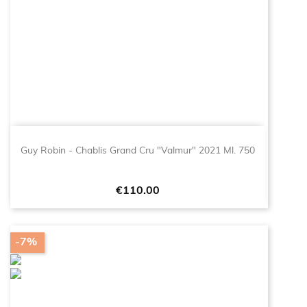
Guy Robin - Chablis Grand Cru "Valmur" 2021 Ml. 750
Price
€110.00
-7%