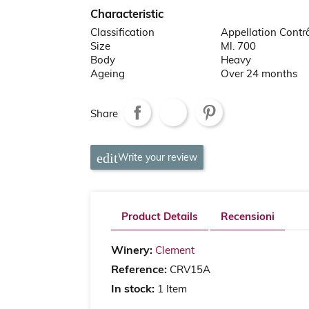
Characteristic
Classification
Appellation Contr
Size
Ml. 700
Body
Heavy
Ageing
Over 24 months
Share
Write your review
Product Details
Recensioni
Winery:
Clement
Reference:
CRV15A
In stock:
1 Item