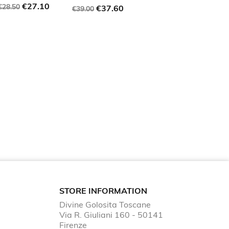
Regular
Price
€27.10
€28.50
Regular
Price
€37.60
€39.00
price
price
STORE INFORMATION
Divine Golosita Toscane
Via R. Giuliani 160 - 50141
Firenze