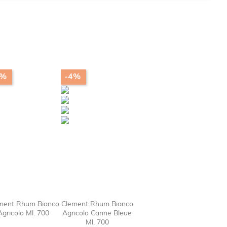
5%
-4%
ment Rhum Bianco
Clement Rhum Bianco
Agricolo Ml. 700
Agricolo Canne Bleue
e_border

favorite_border

favorite_border
Ml. 700