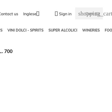
shopping_car


Cart
(0)
Contact us
Inglese
Sign in
S
VINI DOLCI - SPIRITS
SUPER ALCOLICI
WINERIES
FO
. 700