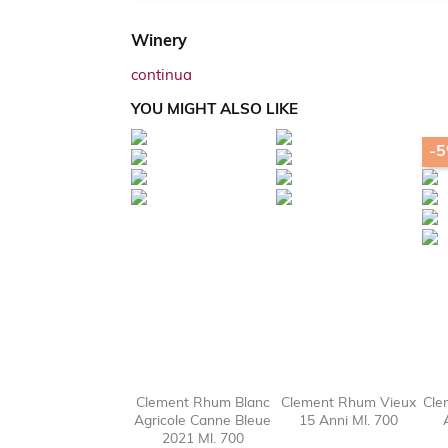
Winery
continua
YOU MIGHT ALSO LIKE
-
Clement Rhum Blanc
Clement Rhum Vieux
Cle
Agricole Canne Bleue
15 Anni Ml. 700

favorite_border

favorit
2021 Ml. 700