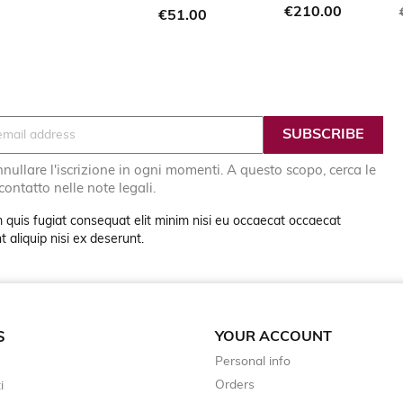
Price
€210.00
Price
€51.00
nullare l'iscrizione in ogni momenti. A questo scopo, cerca le
 contatto nelle note legali.
 quis fugiat consequat elit minim nisi eu occaecat occaecat
 aliquip nisi ex deserunt.
YOUR ACCOUNT
S
Personal info
Orders
i