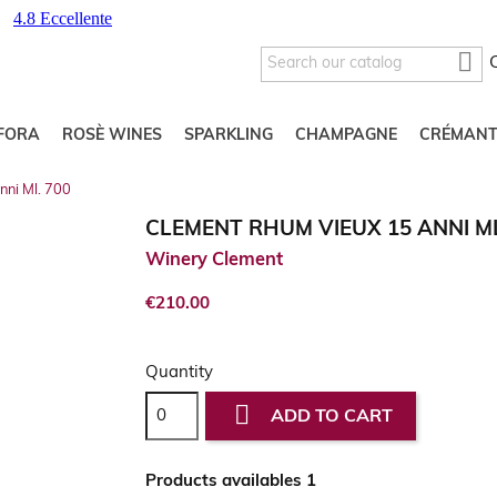

FORA
ROSÈ WINES
SPARKLING
CHAMPAGNE
CRÉMANT
nni Ml. 700
CLEMENT RHUM VIEUX 15 ANNI ML
Winery Clement
€210.00
Quantity

ADD TO CART
Products availables 1