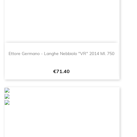
Ettore Germano - Langhe Nebbiolo "VR" 2014 Ml. 750
Price
€71.40