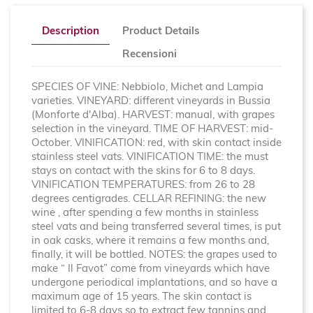
Description
Product Details
Recensioni
SPECIES OF VINE: Nebbiolo, Michet and Lampia
varieties. VINEYARD: different vineyards in Bussia
(Monforte d'Alba). HARVEST: manual, with grapes
selection in the vineyard. TIME OF HARVEST: mid-
October. VINIFICATION: red, with skin contact inside
stainless steel vats. VINIFICATION TIME: the must
stays on contact with the skins for 6 to 8 days.
VINIFICATION TEMPERATURES: from 26 to 28
degrees centigrades. CELLAR REFINING: the new
wine , after spending a few months in stainless
steel vats and being transferred several times, is put
in oak casks, where it remains a few months and,
finally, it will be bottled. NOTES: the grapes used to
make “ Il Favot” come from vineyards which have
undergone periodical implantations, and so have a
maximum age of 15 years. The skin contact is
limited to 6-8 days so to extract few tannins and