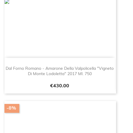
Dal Forno Romano - Amarone Della Valpolicella "Vigneto
Di Monte Lodoletta" 2017 Ml. 750
Price
€430.00
-8%