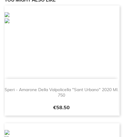
YOU MIGHT ALSO LIKE
Speri - Amarone Della Valpolicella "Sant Urbano" 2020 Ml.
750
Price
€58.50