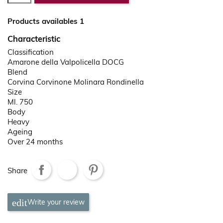
Products availables 1
Characteristic
Classification
Amarone della Valpolicella DOCG
Blend
Corvina Corvinone Molinara Rondinella
Size
Ml. 750
Body
Heavy
Ageing
Over 24 months
Share
Write your review