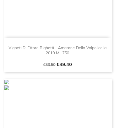
Vigneti Di Ettore Righetti - Amarone Della Valpolicella
2019 Ml. 750
Regular
Price
€49.40
€53.50
price