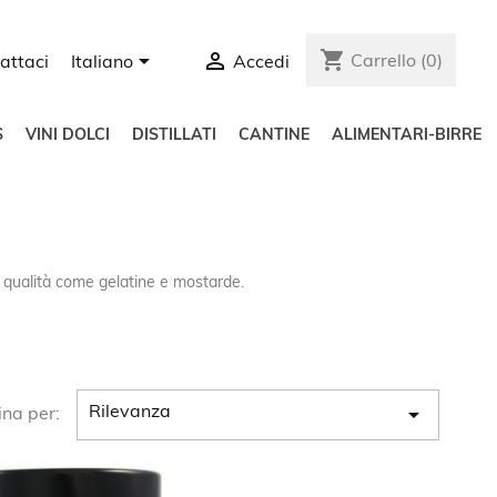
shopping_cart


Carrello
(0)
attaci
Italiano
Accedi
S
VINI DOLCI
DISTILLATI
CANTINE
ALIMENTARI-BIRRE
a qualità come gelatine e mostarde.

Rilevanza
ina per: