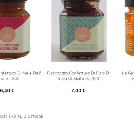
nfettura Di Mele Dell'
Fiasconaro Confettura Di Fichi D'
La Gia
na Gr. 360
India Di Sicilia Gr. 360

favorite_border

favorite_border
Prezzo
Prezzo
6,40 €
7,00 €
ati 1-3 su 3 articoli