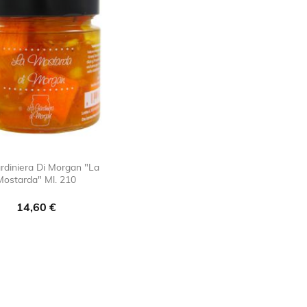
rdiniera Di Morgan "La
Mostarda" Ml. 210

favorite_border
Prezzo
14,60 €