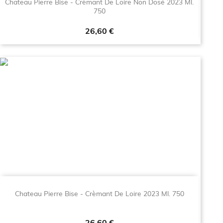
Chateau Pierre Bise - Crèmant De Loire Non Dosé 2023 Ml.
750
Prezzo
26,60 €
Chateau Pierre Bise - Crèmant De Loire 2023 Ml. 750