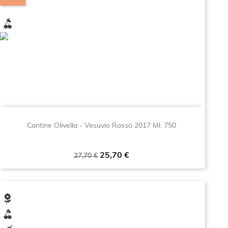
Cantine Olivella - Vesuvio Rosso 2017 Ml. 750
Prezzo
Prezzo
25,70 €
27,70 €
base