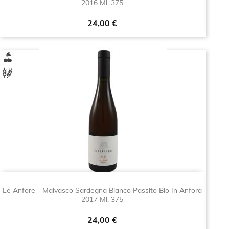
2016 Ml. 375
Prezzo
24,00 €
Le Anfore - Malvasco Sardegna Bianco Passito Bio In Anfora
2017 Ml. 375
Prezzo
24,00 €