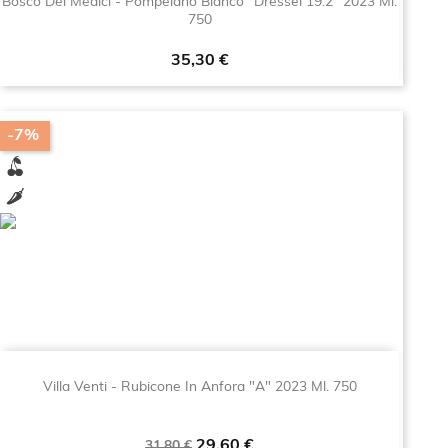
Bosco Dei Medici - Pompeiano Bianco "Dressel 19.2" 2023 Ml.
750
Prezzo
35,30 €
-7%
Villa Venti - Rubicone In Anfora "A" 2023 Ml. 750
Prezzo
Prezzo
29,60 €
31,80 €