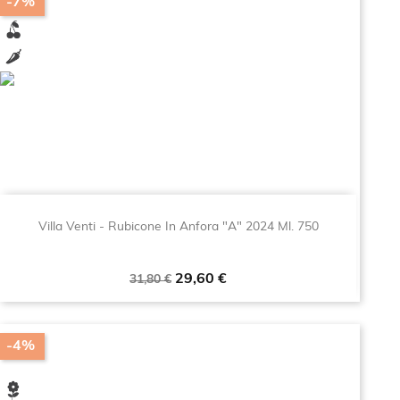
-7%
Villa Venti - Rubicone In Anfora "A" 2024 Ml. 750
Prezzo
Prezzo
29,60 €
31,80 €
base
-4%