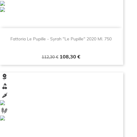
Fattoria Le Pupille - Syrah "Le Pupille" 2020 Ml. 750
Prezzo
Prezzo
108,30 €
112,30 €
base