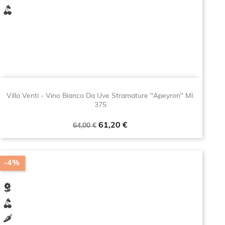
Villa Venti - Vino Bianco Da Uve Stramature "Apeyron" Ml.
375
Prezzo
Prezzo
61,20 €
64,00 €
base
-4%