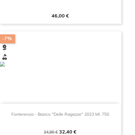
Prezzo
46,00 €
-7%
Fonterenza - Bianco "Delle Ragazze" 2023 Ml. 750
Prezzo
Prezzo
32,40 €
34,90 €