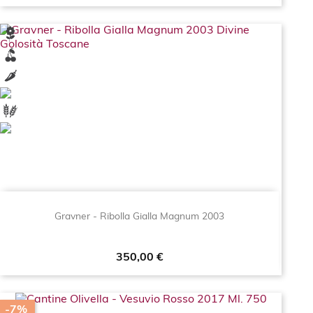
Gravner - Ribolla Gialla Magnum 2003
Prezzo
350,00 €
-7%