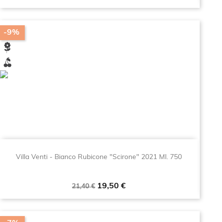
base
-9%
Villa Venti - Bianco Rubicone "Scirone" 2021 Ml. 750
Prezzo
Prezzo
19,50 €
21,40 €
base