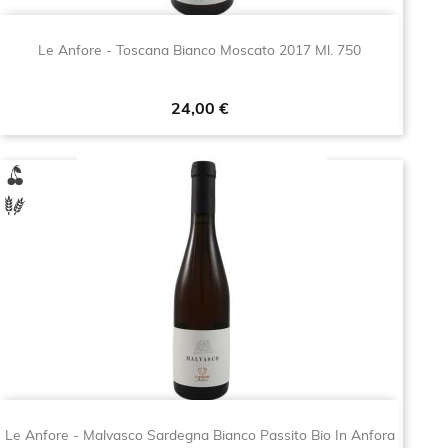
Le Anfore - Toscana Bianco Moscato 2017 Ml. 750
Prezzo
24,00 €
Le Anfore - Malvasco Sardegna Bianco Passito Bio In Anfora