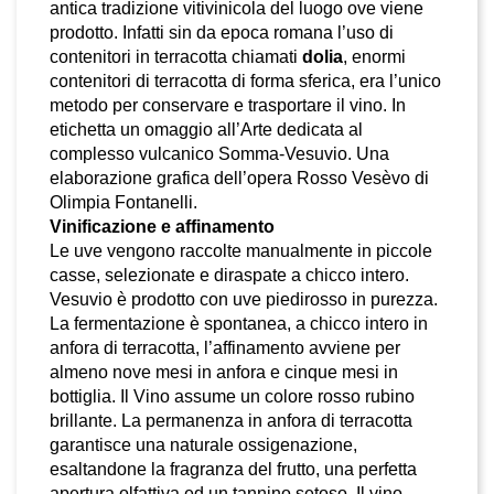
antica tradizione vitivinicola del luogo ove viene
prodotto. Infatti sin da epoca romana l’uso di
contenitori in terracotta chiamati
dolia
, enormi
contenitori di terracotta di forma sferica, era l’unico
metodo per conservare e trasportare il vino. In
etichetta un omaggio all’Arte dedicata al
complesso vulcanico Somma-Vesuvio. Una
elaborazione grafica dell’opera Rosso Vesèvo di
Olimpia Fontanelli.
Vinificazione e affinamento
Le uve vengono raccolte manualmente in piccole
casse, selezionate e diraspate a chicco intero.
Vesuvio è prodotto con uve piedirosso in purezza.
La fermentazione è spontanea, a chicco intero in
anfora di terracotta, l’affinamento avviene per
almeno nove mesi in anfora e cinque mesi in
bottiglia. Il Vino assume un colore rosso rubino
brillante. La permanenza in anfora di terracotta
garantisce una naturale ossigenazione,
esaltandone la fragranza del frutto, una perfetta
apertura olfattiva ed un tannino setoso. Il vino