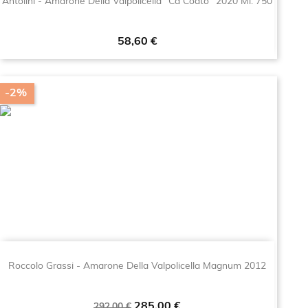
Antolini - Amarone Della Valpolicella "Ca Coato" 2020 Ml. 750
Prezzo
58,60 €
-2%
Roccolo Grassi - Amarone Della Valpolicella Magnum 2012
Prezzo
Prezzo
285,00 €
292,00 €