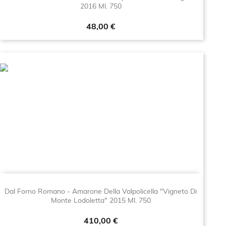
2016 Ml. 750
Prezzo
48,00 €
Dal Forno Romano - Amarone Della Valpolicella "Vigneto Di
Monte Lodoletta" 2015 Ml. 750
Prezzo
410,00 €