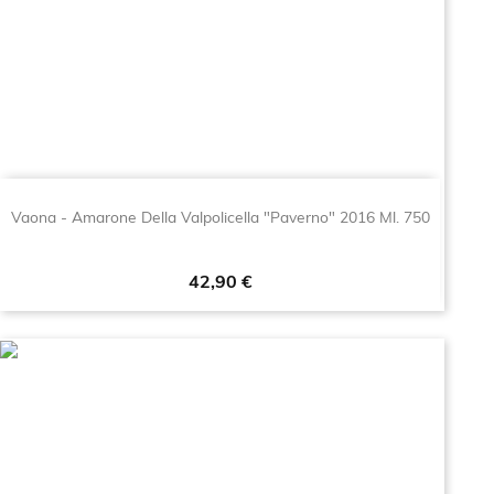
Vaona - Amarone Della Valpolicella "Paverno" 2016 Ml. 750
Prezzo
42,90 €