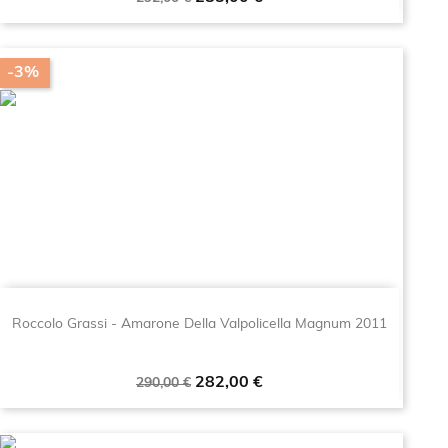
base
-3%
Roccolo Grassi - Amarone Della Valpolicella Magnum 2011
Prezzo
Prezzo
282,00 €
290,00 €
base