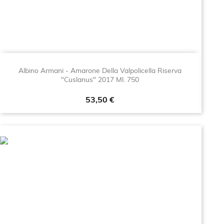
Albino Armani - Amarone Della Valpolicella Riserva
"Cuslanus" 2017 Ml. 750
Prezzo
53,50 €