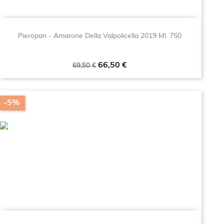
Pieropan - Amarone Della Valpolicella 2019 Ml. 750
Prezzo
Prezzo
66,50 €
69,50 €
base
-5%