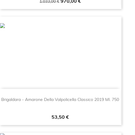
Prezzo
Prezzo
970,00 €
1.033,00 €
base
Brigaldara - Amarone Della Valpolicella Classico 2019 Ml. 750
Prezzo
53,50 €