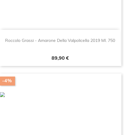
Roccolo Grassi - Amarone Della Valpolicella 2019 Ml. 750
Prezzo
89,90 €
-4%