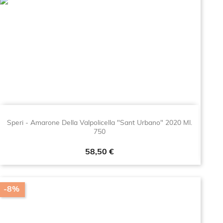
Speri - Amarone Della Valpolicella "Sant Urbano" 2020 Ml.
750
Prezzo
58,50 €
-8%