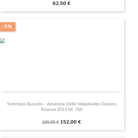
Prezzo
62,50 €
-5%
Tommaso Bussola - Amarone Della Valpolicella Classico
Riserva 2013 Ml. 750
Prezzo
Prezzo
152,00 €
160,00 €
base