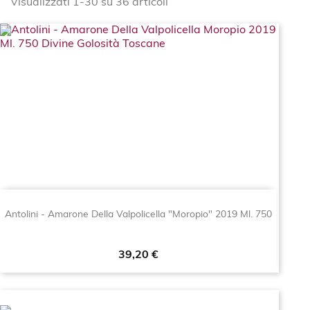
Visualizzati 1-30 su 36 articoli
Antolini - Amarone Della Valpolicella "Moropio" 2019 Ml. 750
Prezzo
39,20 €