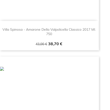
Villa Spinosa - Amarone Della Valpolicella Classico 2017 Ml.
750
Prezzo
Prezzo
38,70 €
43,00 €
base