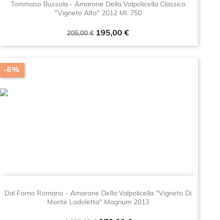
Tommaso Bussola - Amarone Della Valpolicella Classico
"Vigneto Alto" 2012 Ml. 750
Prezzo
Prezzo
195,00 €
205,00 €
base
-6%
Dal Forno Romano - Amarone Della Valpolicella "Vigneto Di
Monte Lodoletta" Magnum 2013