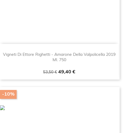
Vigneti Di Ettore Righetti - Amarone Della Valpolicella 2019
Ml. 750
Prezzo
Prezzo
49,40 €
53,50 €
base
-10%