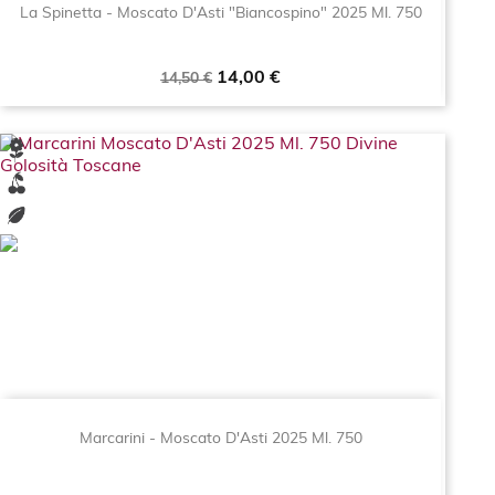
La Spinetta - Moscato D'Asti "Biancospino" 2025 Ml. 750
Prezzo
Prezzo
14,00 €
14,50 €
base
Marcarini - Moscato D'Asti 2025 Ml. 750