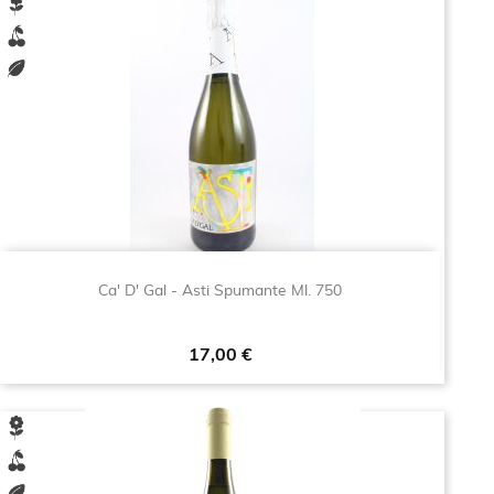
Ca' D' Gal - Asti Spumante Ml. 750
Prezzo
17,00 €