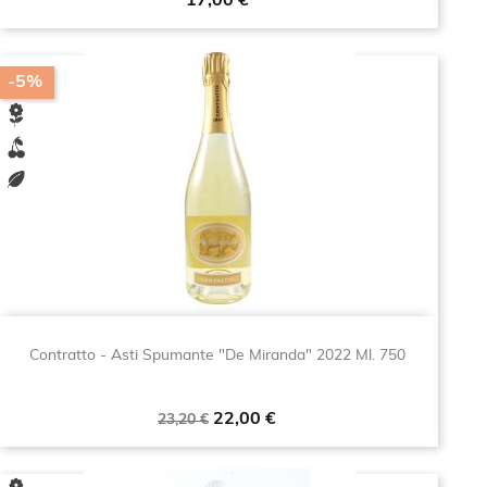
Prezzo
17,00 €
-5%
Contratto - Asti Spumante "De Miranda" 2022 Ml. 750
Prezzo
Prezzo
22,00 €
23,20 €
base