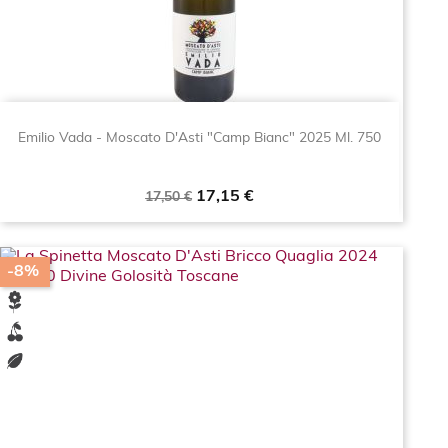
Emilio Vada - Moscato D'Asti "Camp Bianc" 2025 Ml. 750
Prezzo
Prezzo
17,15 €
17,50 €
base
-8%