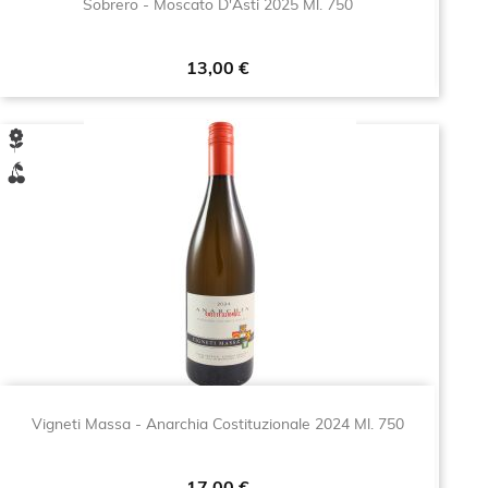
Sobrero - Moscato D'Asti 2025 Ml. 750
Prezzo
13,00 €
Vigneti Massa - Anarchia Costituzionale 2024 Ml. 750