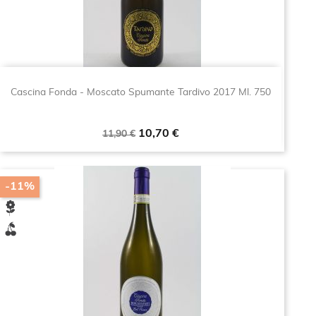
Cascina Fonda - Moscato Spumante Tardivo 2017 Ml. 750
Prezzo
Prezzo
10,70 €
11,90 €
base
-11%