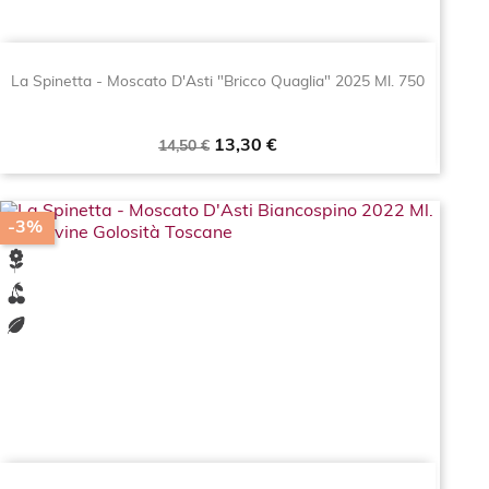
La Spinetta - Moscato D'Asti "Bricco Quaglia" 2025 Ml. 750
Prezzo
Prezzo
13,30 €
14,50 €
base
-3%