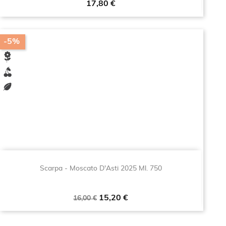
Prezzo
17,80 €
-5%
Scarpa - Moscato D'Asti 2025 Ml. 750
Prezzo
Prezzo
15,20 €
16,00 €
base