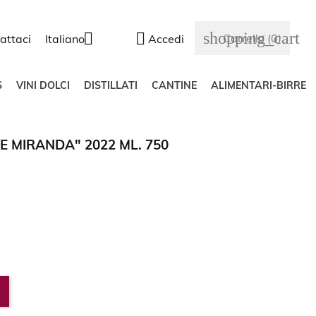
shopping_cart


Carrello
(0)
attaci
Italiano
Accedi
S
VINI DOLCI
DISTILLATI
CANTINE
ALIMENTARI-BIRRE
 MIRANDA" 2022 ML. 750