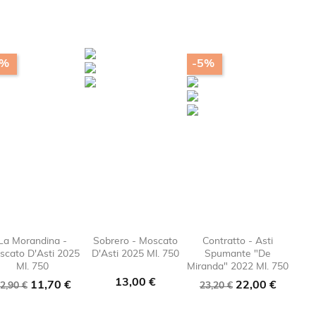
9%
-5%
La Morandina -
Sobrero - Moscato
Contratto - Asti
scato D'Asti 2025
D'Asti 2025 Ml. 750
Spumante "De
e_border

favorite_border

favorite_border

favorite
Ml. 750
Miranda" 2022 Ml. 750
Prezzo
13,00 €
rezzo
Prezzo
Prezzo
Prezzo
11,70 €
22,00 €
2,90 €
23,20 €
ase
base