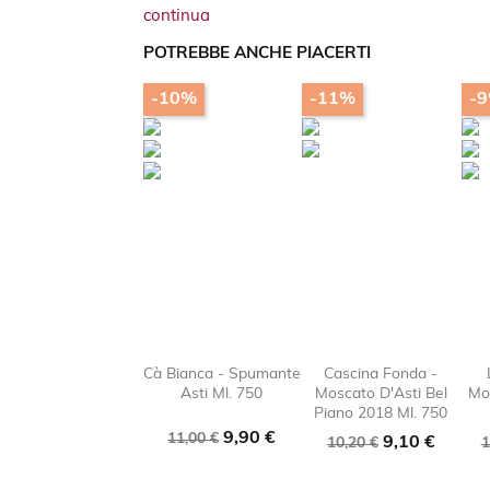
continua
POTREBBE ANCHE PIACERTI
-10%
-11%
-
Cà Bianca - Spumante
Cascina Fonda -
Asti Ml. 750
Moscato D'Asti Bel
Mo

favorite_border

favorit
Piano 2018 Ml. 750
Prezzo
Prezzo
9,90 €
11,00 €
Prezzo
Prezzo
P
9,10 €
10,20 €
1
base
base
b