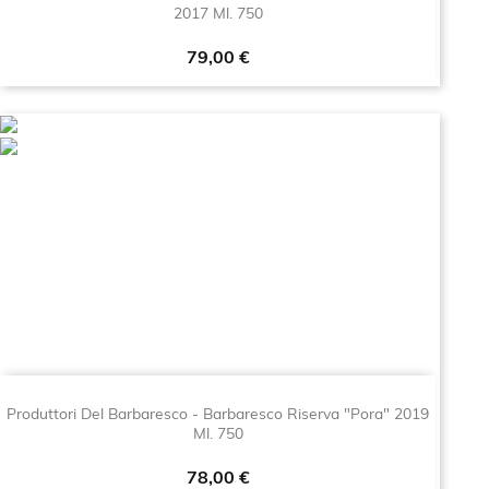
2017 Ml. 750
Prezzo
79,00 €
Produttori Del Barbaresco - Barbaresco Riserva "Pora" 2019
Ml. 750
Prezzo
78,00 €