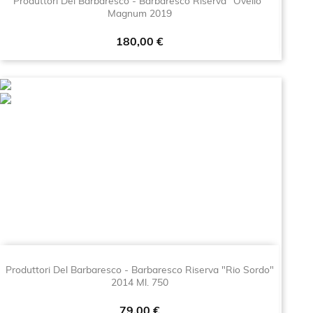
Produttori Del Barbaresco - Barbaresco Riserva "Ovello"
Magnum 2019
Prezzo
180,00 €
Produttori Del Barbaresco - Barbaresco Riserva "Rio Sordo"
2014 Ml. 750
Prezzo
79,00 €