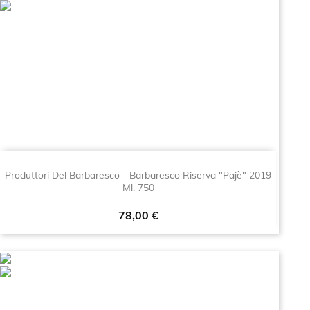
Produttori Del Barbaresco - Barbaresco Riserva "Pajè" 2019
Ml. 750
Prezzo
78,00 €