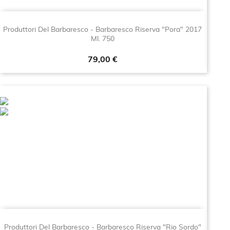
Produttori Del Barbaresco - Barbaresco Riserva "Pora" 2017
Ml. 750
Prezzo
79,00 €
Produttori Del Barbaresco - Barbaresco Riserva "Rio Sordo"