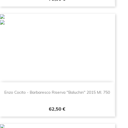
Enzo Cocito - Barbaresco Riserva "Baluchin" 2015 Ml. 750
Prezzo
62,50 €