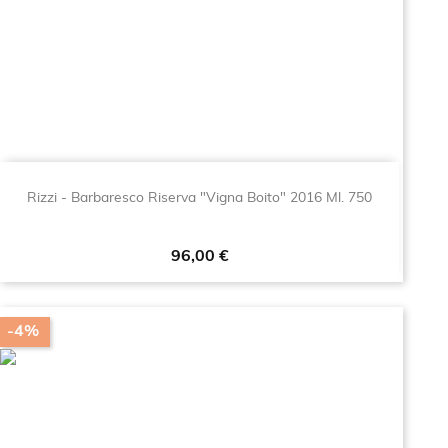
Rizzi - Barbaresco Riserva "Vigna Boito" 2016 Ml. 750
Prezzo
96,00 €
-4%