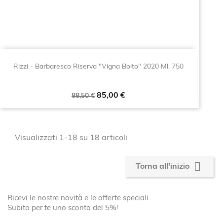
Rizzi - Barbaresco Riserva "Vigna Boito" 2020 Ml. 750
Prezzo
Prezzo
85,00 €
88,50 €
base
Visualizzati 1-18 su 18 articoli

Torna all'inizio
Ricevi le nostre novità e le offerte speciali
Subito per te uno sconto del 5%!