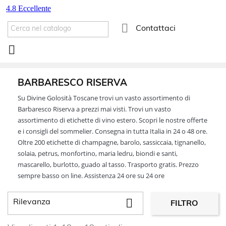

Contattaci

BARBARESCO RISERVA
Su Divine Golosità Toscane trovi un vasto assortimento di
Barbaresco Riserva a prezzi mai visti. Trovi un vasto
assortimento di etichette di vino estero. Scopri le nostre offerte
e i consigli del sommelier. Consegna in tutta Italia in 24 o 48 ore.
Oltre 200 etichette di champagne, barolo, sassiccaia, tignanello,
solaia, petrus, monfortino, maria ledru, biondi e santi,
mascarello, burlotto, guado al tasso. Trasporto gratis. Prezzo
sempre basso on line. Assistenza 24 ore su 24 ore

Rilevanza
FILTRO