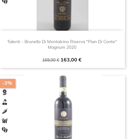
Talenti - Brunello Di Montalcino Riserva "Pian Di Conte"
Magnum 2020
Prezzo
Prezzo
163,00 €
169,00 €
base
-3%