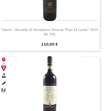
Talenti - Brunello Di Montalcino Riserva "Pian Di Conte" 2015
Ml. 750
Prezzo
110,00 €