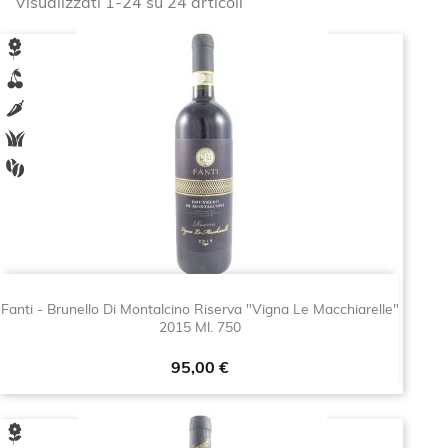
Visualizzati 1-24 su 24 articoli
Fanti - Brunello Di Montalcino Riserva "Vigna Le Macchiarelle"
2015 Ml. 750
Prezzo
95,00 €