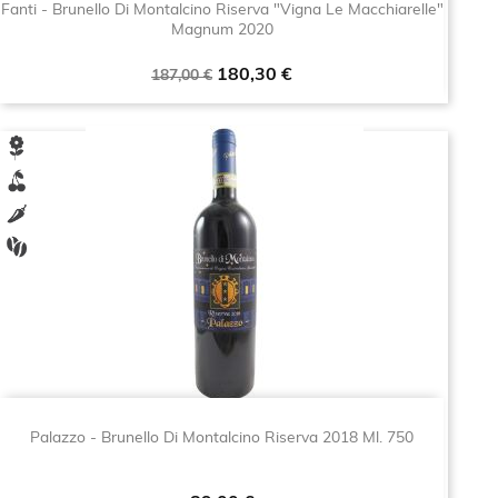
Fanti - Brunello Di Montalcino Riserva "Vigna Le Macchiarelle"
Magnum 2020
Prezzo
Prezzo
180,30 €
187,00 €
base
Palazzo - Brunello Di Montalcino Riserva 2018 Ml. 750