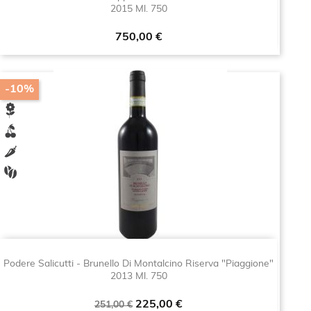
2015 Ml. 750
Prezzo
750,00 €
-10%
Podere Salicutti - Brunello Di Montalcino Riserva "Piaggione"
2013 Ml. 750
Prezzo
Prezzo
225,00 €
251,00 €