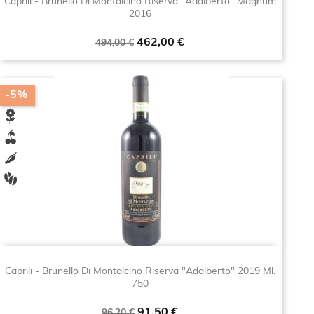
Caprili - Brunello Di Montalcino Riserva "Adalberto" Magnum
2016
Prezzo
Prezzo
462,00 €
494,00 €
base
-5%
Caprili - Brunello Di Montalcino Riserva "Adalberto" 2019 Ml.
750
Prezzo
Prezzo
91,50 €
96,20 €