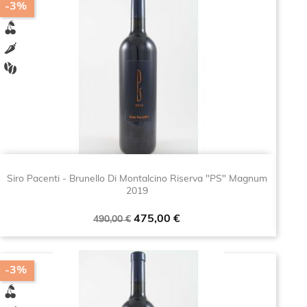
-3%
Siro Pacenti - Brunello Di Montalcino Riserva "PS" Magnum
2019
Prezzo
Prezzo
475,00 €
490,00 €
base
-3%