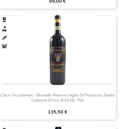
Prezzo
89,00 €
Ciacci Piccolomini - Brunello Riserva Vigna Di Pianrosso Santa
Caterina D'Oro 2019 Ml. 750
Prezzo
135,50 €