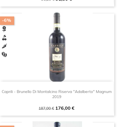
base
-6%
Caprili - Brunello Di Montalcino Riserva "Adalberto" Magnum
2019
Prezzo
Prezzo
176,00 €
187,00 €
base