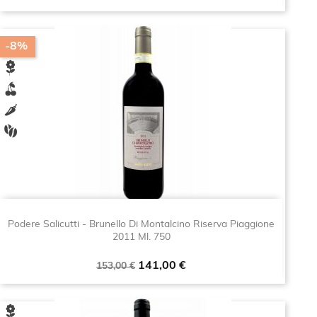
base
-8%
Podere Salicutti - Brunello Di Montalcino Riserva Piaggione
2011 Ml. 750
Prezzo
Prezzo
141,00 €
153,00 €
base