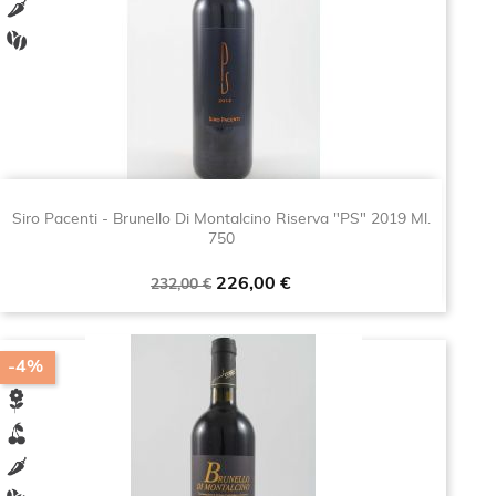
Siro Pacenti - Brunello Di Montalcino Riserva "PS" 2019 Ml.
750
Prezzo
Prezzo
226,00 €
232,00 €
base
-4%