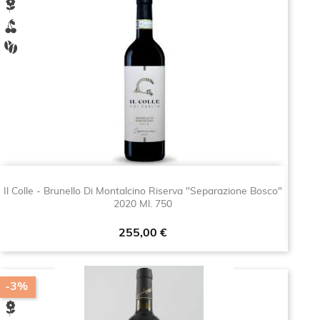
Il Colle - Brunello Di Montalcino Riserva "Separazione Bosco"
2020 Ml. 750
Prezzo
255,00 €
-3%