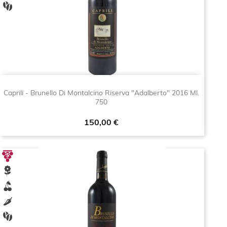
Caprili - Brunello Di Montalcino Riserva "Adalberto" 2016 Ml.
750
Prezzo
150,00 €