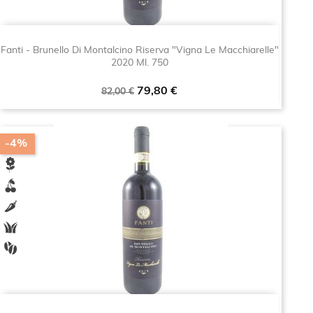
Fanti - Brunello Di Montalcino Riserva "Vigna Le Macchiarelle"
2020 Ml. 750
Prezzo
Prezzo
79,80 €
82,00 €
base
-4%