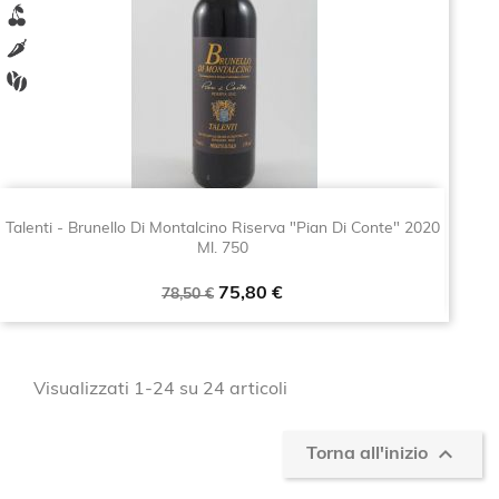
Talenti - Brunello Di Montalcino Riserva "Pian Di Conte" 2020
Ml. 750
Prezzo
Prezzo
75,80 €
78,50 €
base
Visualizzati 1-24 su 24 articoli

Torna all'inizio