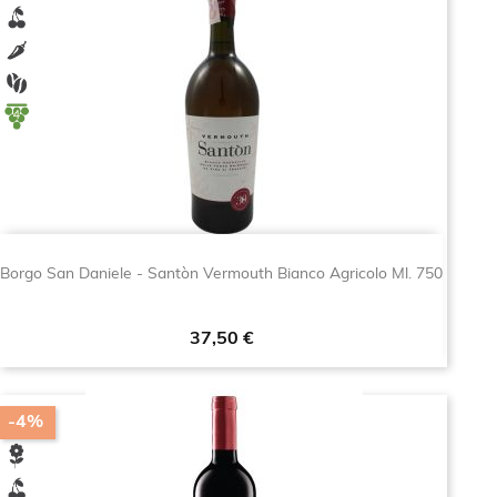
Borgo San Daniele - Santòn Vermouth Bianco Agricolo Ml. 750
Prezzo
37,50 €
-4%