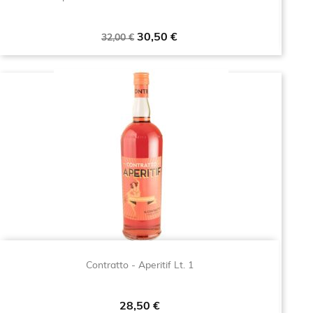
Prezzo
Prezzo
30,50 €
32,00 €
base
Contratto - Aperitif Lt. 1
Prezzo
28,50 €