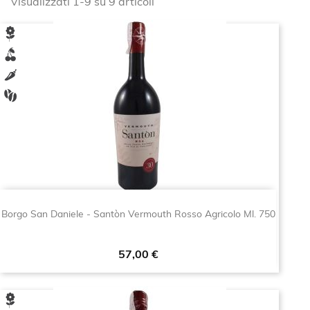
Visualizzati 1-9 su 9 articoli
Borgo San Daniele - Santòn Vermouth Rosso Agricolo Ml. 750
Prezzo
57,00 €