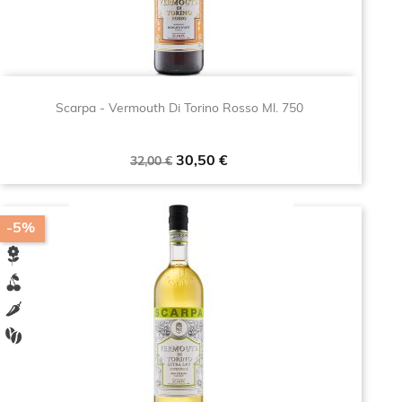
Scarpa - Vermouth Di Torino Rosso Ml. 750
Prezzo
Prezzo
30,50 €
32,00 €
base
-5%