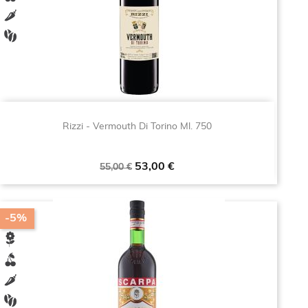
Rizzi - Vermouth Di Torino Ml. 750
Prezzo
Prezzo
53,00 €
55,00 €
base
-5%