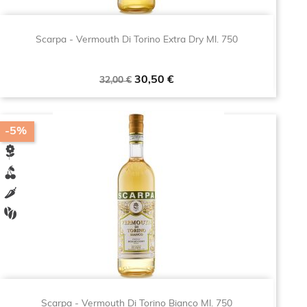
Scarpa - Vermouth Di Torino Extra Dry Ml. 750
Prezzo
Prezzo
30,50 €
32,00 €
base
-5%
Scarpa - Vermouth Di Torino Bianco Ml. 750