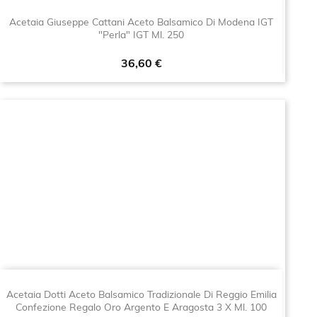
Acetaia Giuseppe Cattani Aceto Balsamico Di Modena IGT
"Perla" IGT Ml. 250
Prezzo
36,60 €
Acetaia Dotti Aceto Balsamico Tradizionale Di Reggio Emilia
Confezione Regalo Oro Argento E Aragosta 3 X Ml. 100