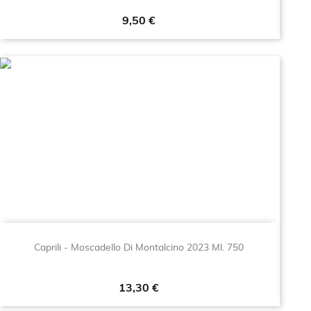
Prezzo
9,50 €
Caprili - Moscadello Di Montalcino 2023 Ml. 750
Prezzo
13,30 €