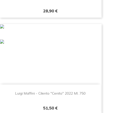
Prezzo
28,90 €
Luigi Maffini - Cilento "Cenito" 2022 Ml. 750
Prezzo
51,50 €