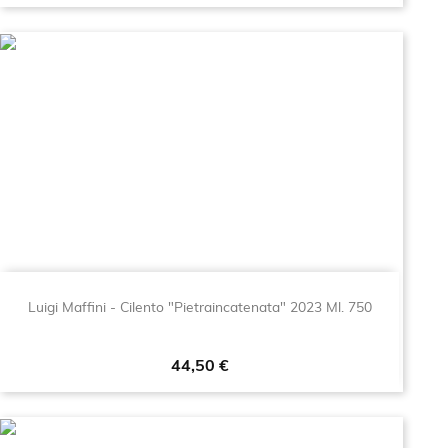
Luigi Maffini - Cilento "Pietraincatenata" 2023 Ml. 750
Prezzo
44,50 €