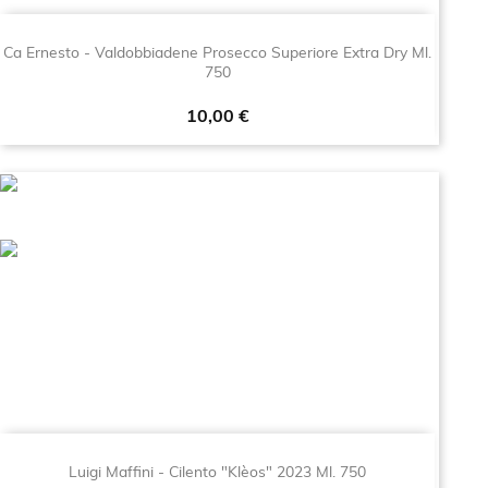
Ca Ernesto - Valdobbiadene Prosecco Superiore Extra Dry Ml.
750
Prezzo
10,00 €
Luigi Maffini - Cilento "Klèos" 2023 Ml. 750