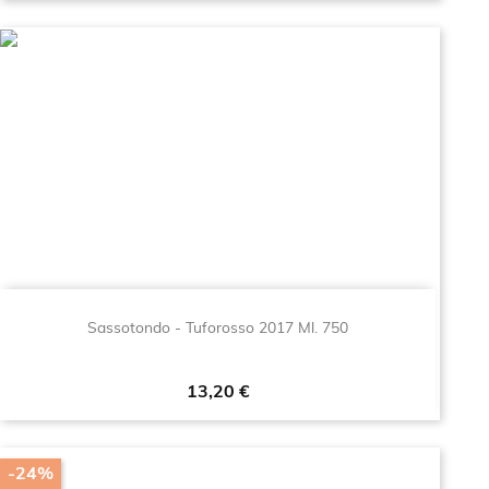
Sassotondo - Tuforosso 2017 Ml. 750
Prezzo
13,20 €
-24%