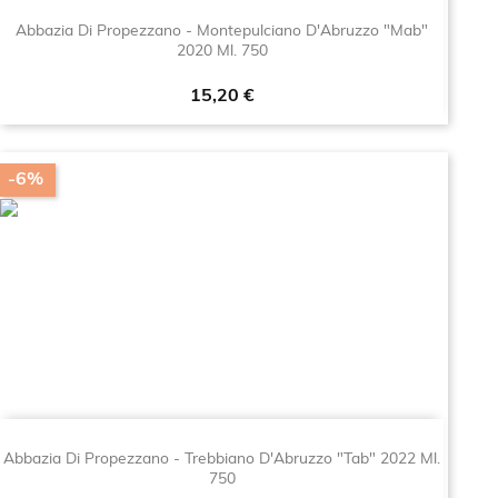
Abbazia Di Propezzano - Montepulciano D'Abruzzo "Mab"
2020 Ml. 750
Prezzo
15,20 €
-6%
Abbazia Di Propezzano - Trebbiano D'Abruzzo "Tab" 2022 Ml.
750