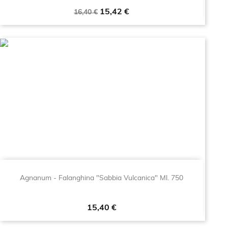
Prezzo
Prezzo
15,42 €
16,40 €
base
Agnanum - Falanghina "Sabbia Vulcanica" Ml. 750
Prezzo
15,40 €