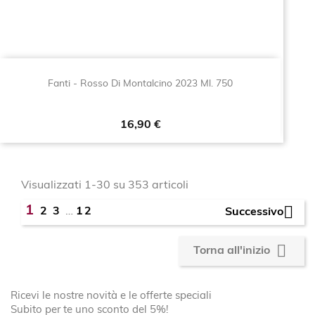
Fanti - Rosso Di Montalcino 2023 Ml. 750
Prezzo
16,90 €
Visualizzati 1-30 su 353 articoli

1
2
3
…
12
Successivo

Torna all'inizio
Ricevi le nostre novità e le offerte speciali
Subito per te uno sconto del 5%!