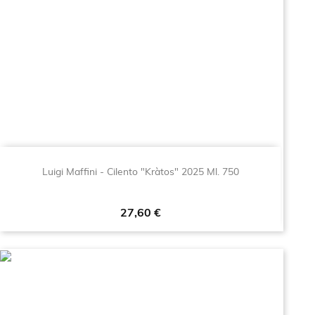
Luigi Maffini - Cilento "Kràtos" 2025 Ml. 750
Prezzo
27,60 €