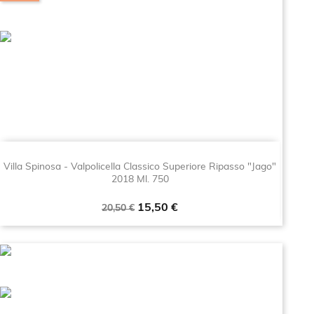
Villa Spinosa - Valpolicella Classico Superiore Ripasso "Jago"
2018 Ml. 750
Prezzo
Prezzo
15,50 €
20,50 €
base