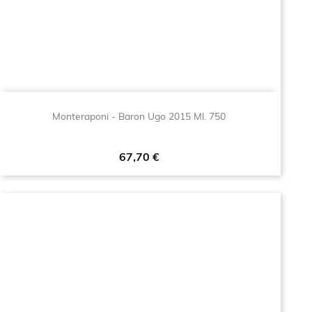
Monteraponi - Baron Ugo 2015 Ml. 750
Prezzo
67,70 €