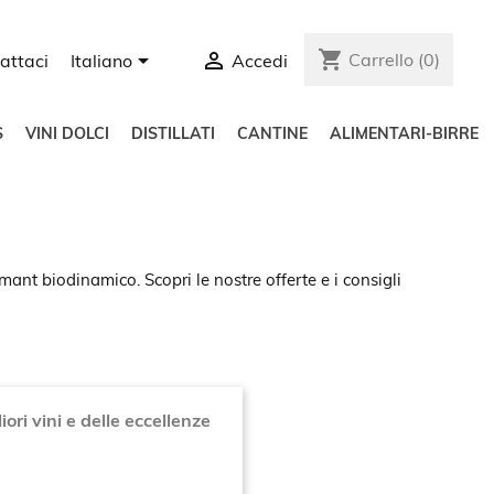
shopping_cart


Carrello
(0)
attaci
Italiano
Accedi
S
VINI DOLCI
DISTILLATI
CANTINE
ALIMENTARI-BIRRE
ant biodinamico. Scopri le nostre offerte e i consigli
ori vini e delle eccellenze