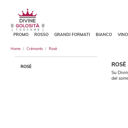
PROMO
ROSSO
GRANDI FORMATI
BIANCO
VIN
Home
Crémants
Rosè
ROSÈ
ROSÈ
Su Divin
del somm