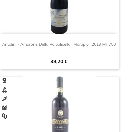
Antolini - Amarone Della Valpolicella "Moropio" 2019 Ml. 750
Prezzo
39,20 €