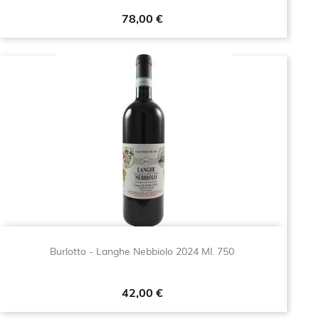
Prezzo
78,00 €
Burlotto - Langhe Nebbiolo 2024 Ml. 750
Prezzo
42,00 €