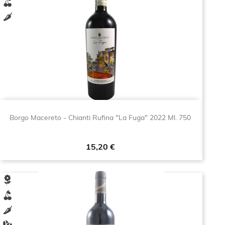
Borgo Macereto - Chianti Rufina "La Fuga" 2022 Ml. 750
Prezzo
15,20 €