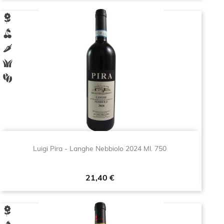
Luigi Pira - Langhe Nebbiolo 2024 Ml. 750
Prezzo
21,40 €