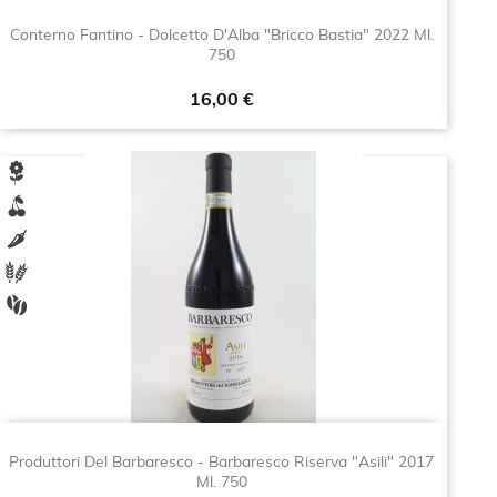
Conterno Fantino - Dolcetto D'Alba "Bricco Bastia" 2022 Ml.
750
Prezzo
16,00 €
Produttori Del Barbaresco - Barbaresco Riserva "Asili" 2017
Ml. 750