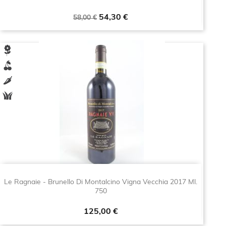
Prezzo
Prezzo
54,30 €
58,00 €
base
Le Ragnaie - Brunello Di Montalcino Vigna Vecchia 2017 Ml.
750
Prezzo
125,00 €