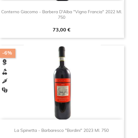
Conterno Giacomo - Barbera D'Alba "Vigna Francia" 2022 Ml.
750
Prezzo
73,00 €
-6%
La Spinetta - Barbaresco "Bordini" 2023 Ml. 750