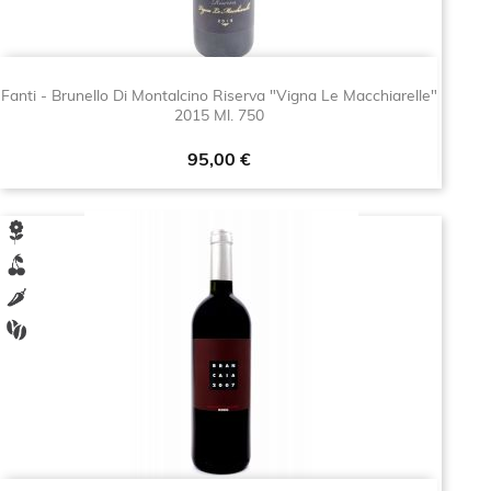
Fanti - Brunello Di Montalcino Riserva "Vigna Le Macchiarelle"
2015 Ml. 750
Prezzo
95,00 €