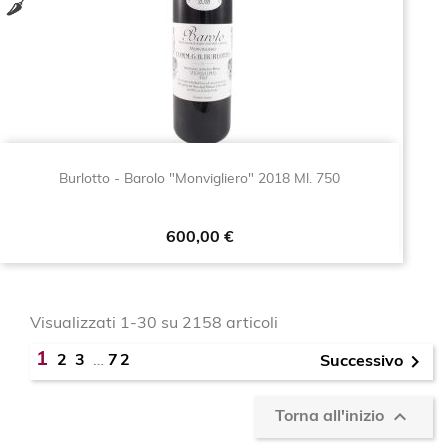
Burlotto - Barolo "Monvigliero" 2018 Ml. 750
Prezzo
600,00 €
Visualizzati 1-30 su 2158 articoli
1

2
3
…
72
Successivo

Torna all'inizio