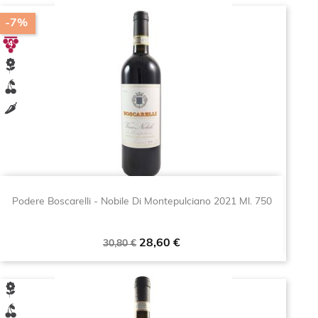
-7%
Podere Boscarelli - Nobile Di Montepulciano 2021 Ml. 750
Prezzo
Prezzo
28,60 €
30,80 €
base