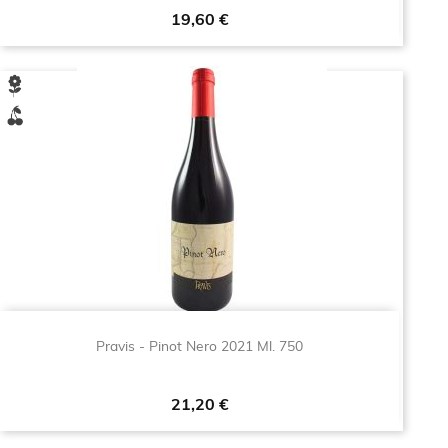
Prezzo
19,60 €
Pravis - Pinot Nero 2021 Ml. 750
Prezzo
21,20 €