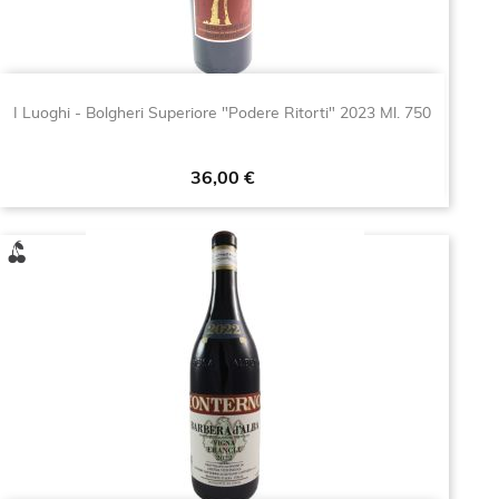
I Luoghi - Bolgheri Superiore "Podere Ritorti" 2023 Ml. 750
Prezzo
36,00 €