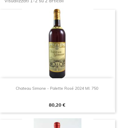
Visualizzati 1-2 su 2 articoli
Chateau Simone - Palette Rosé 2024 Ml. 750
Prezzo
80,20 €