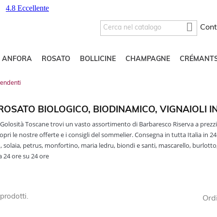

Cont
O ANFORA
ROSATO
BOLLICINE
CHAMPAGNE
CRÉMANT
pendenti
ROSATO BIOLOGICO, BIODINAMICO, VIGNAIOLI I
Golosità Toscane trovi un vasto assortimento di Barbaresco Riserva a prezzi 
opri le nostre offerte e i consigli del sommelier. Consegna in tutta Italia in 2
, solaia, petrus, monfortino, maria ledru, biondi e santi, mascarello, burlott
a 24 ore su 24 ore
prodotti.
Ord