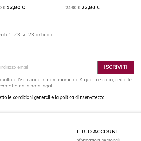

favorite_border

favorite_border
zzo
Prezzo
Prezzo
Prezzo
13,90 €
22,90 €
0 €
24,60 €
e
base
zati 1-23 su 23 articoli
nullare l'iscrizione in ogni momenti. A questo scopo, cerca le
 contatto nelle note legali.
tto le condizioni generali e la politica di riservatezza
IL TUO ACCOUNT
Informazioni personali