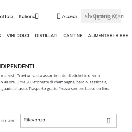
shopping_cart


Carrello
(0)
attaci
Italiano
Accedi
S
VINI DOLCI
DISTILLATI
CANTINE
ALIMENTARI-BIRRE
NDIPENDENTI
mai visti. Trovi un vasto assortimento di etichette di vino
4 o 48 ore. Oltre 200 etichette di champagne, barolo, sassiccaia,
o, guado al tasso. Trasporto gratis. Prezzo sempre basso on line.

Rilevanza
ina per: