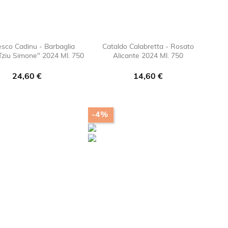
sco Cadinu - Barbaglia
Cataldo Calabretta - Rosato
Tziu Simone" 2024 Ml. 750
Alicante 2024 Ml. 750

favorite_border

favorite_bor
Prezzo
Prezzo
24,60 €
14,60 €
-4%