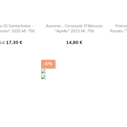
io Di Santachiara -
Ausonia - Cerasuolo D'Abruzzo
France
emisi" 2025 Ml. 750
"Apollo" 2023 Ml. 750
Rosato "

favorite_border

favorite_border
zzo
Prezzo
Prezzo
17,30 €
14,80 €
0 €
e
-6%