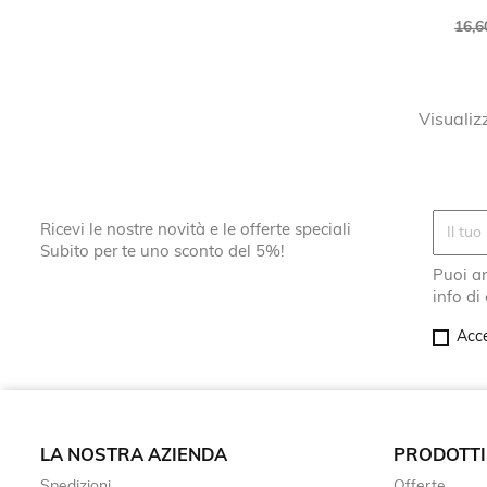
Pre
16,6
bas
Visualiz
Ricevi le nostre novità e le offerte speciali
Subito per te uno sconto del 5%!
Puoi an
info di
Acce
LA NOSTRA AZIENDA
PRODOTTI
Spedizioni
Offerte