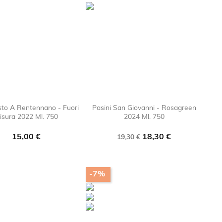
sto A Rentennano - Fuori
Pasini San Giovanni - Rosagreen
isura 2022 Ml. 750
2024 Ml. 750

favorite_border

favorite_bor
Prezzo
Prezzo
Prezzo
15,00 €
18,30 €
19,30 €
base
-7%