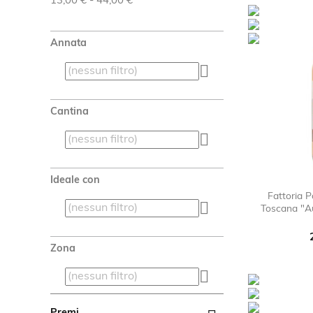
13,00 € - 44,00 €
Annata

Cantina

Ideale con
Fattoria 

Toscana "A
Zona
