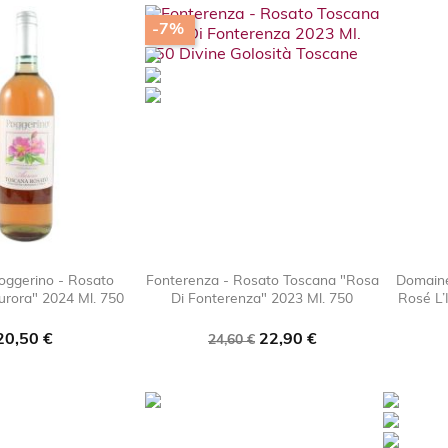
-7%
Poggerino - Rosato
Fonterenza - Rosato Toscana "Rosa
Domaine
urora" 2024 Ml. 750
Di Fonterenza" 2023 Ml. 750
Rosé L’

favorite_border

favorite_border
Prezzo
Prezzo
Prezzo
20,50 €
22,90 €
24,60 €
base