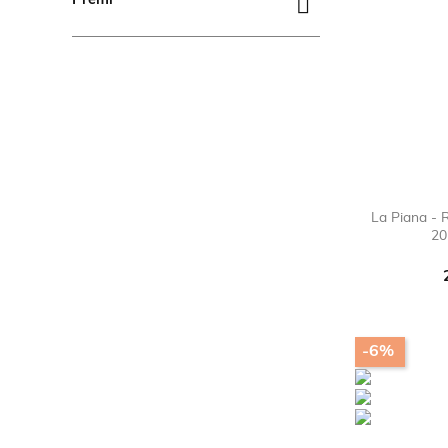

Premi
La Piana - 
20
-6%