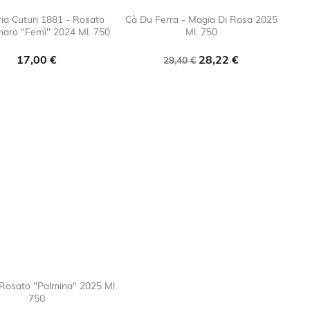
ia Cuturi 1881 - Rosato
Cà Du Ferra - Magia Di Rosa 2025
aro "Femì" 2024 Ml. 750
Ml. 750

favorite_border

favorite_bor
Prezzo
Prezzo
Prezzo
17,00 €
28,22 €
29,40 €
base
 Rosato "Palmina" 2025 Ml.
750