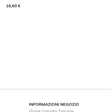

favorite_border
Prezzo
16,60 €
INFORMAZIONI NEGOZIO
Divine Golosita Toscane