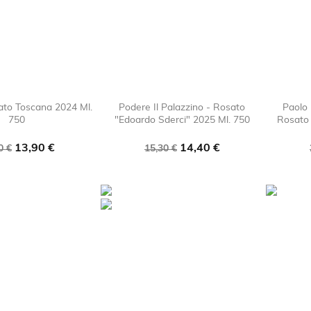
ato Toscana 2024 Ml.
Podere Il Palazzino - Rosato
Paolo 
750
"Edoardo Sderci" 2025 Ml. 750
Rosato 

favorite_border

favorite_border
zzo
Prezzo
Prezzo
Prezzo
13,90 €
14,40 €
0 €
15,30 €
e
base