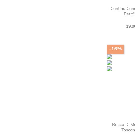
Cantina Can
Petit
Pre
19,0
bas
-16%
Rocca Di M
Toscan