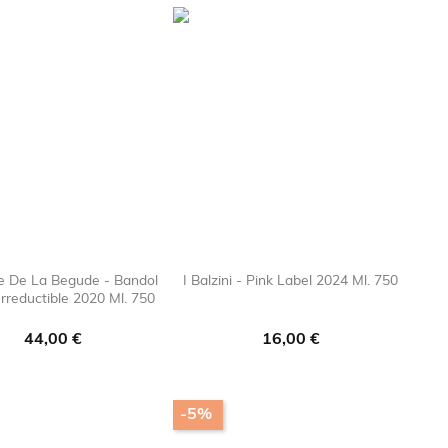
 De La Begude - Bandol
I Balzini - Pink Label 2024 Ml. 750
Irreductible 2020 Ml. 750

favorite_border

favorite_bor
Prezzo
Prezzo
44,00 €
16,00 €
-5%