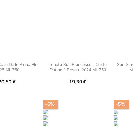
Rosa Della Piana Bio
Tenuta San Francesco - Costa
San Giu
25 Ml. 750
D'Amalfi Rosato 2024 Ml. 750
M

favorite_border

favorite_border
Prezzo
Prezzo
20,50 €
19,30 €
-6%
-5%