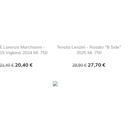
E Lorenzo Marchionni -
Tenuta Lenzini - Rosato "B Side"
Di Vigliano 2024 Ml. 750
2025 Ml. 750

favorite_border

favorite_bor
Prezzo
Prezzo
Prezzo
Prezzo
20,40 €
27,70 €
21,40 €
29,90 €
base
base