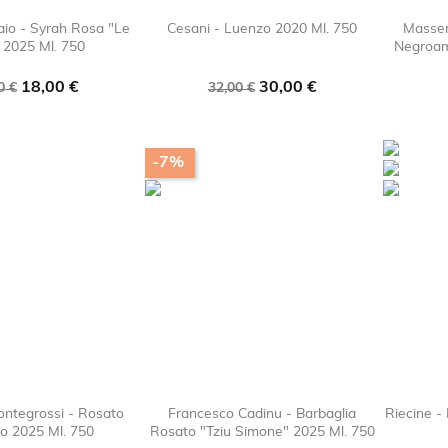
aio - Syrah Rosa "Le
Cesani - Luenzo 2020 Ml. 750
Masser
" 2025 Ml. 750
Negroam

favorite_border

favorite_border
zzo
Prezzo
Prezzo
Prezzo
18,00 €
30,00 €
0 €
32,00 €
e
base
-7%
ontegrossi - Rosato
Francesco Cadinu - Barbaglia
Riecine -
o 2025 Ml. 750
Rosato "Tziu Simone" 2025 Ml. 750