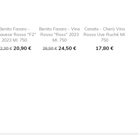
Benito Favaro -
Benito Favaro - Vino
Canato - Cherù Vino
avese Rosso "F2"
Rosso "Ross" 2023
Rosso Uve Ruché Ml.
e_border

favorite_border

favorite_border

favorite
2023 Ml. 750
Ml. 750
750
rezzo
Prezzo
Prezzo
Prezzo
Prezzo
20,90 €
24,50 €
17,80 €
2,30 €
26,50 €
ase
base