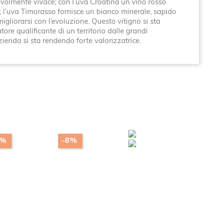
evolmente vivace; con l’uva Croatina un vino rosso
o; l’uva Timorasso fornisce un bianco minerale, sapido
igliorarsi con l’evoluzione. Questo vitigno si sta
e qualificante di un territorio dalle grandi
azienda si sta rendendo forte valorizzatrice.
6%
-8%