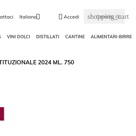
shopping_cart


Carrello
(0)
attaci
Italiano
Accedi
S
VINI DOLCI
DISTILLATI
CANTINE
ALIMENTARI-BIRRE
ITUZIONALE 2024 ML. 750