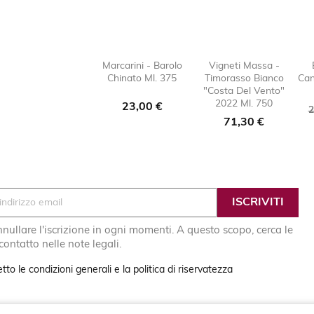
Marcarini - Barolo
Vigneti Massa -
Chinato Ml. 375
Timorasso Bianco
Can

favorite_border

favorit
"Costa Del Vento"
2022 Ml. 750
Prezzo
23,00 €
P
2
Prezzo
71,30 €
b
nullare l'iscrizione in ogni momenti. A questo scopo, cerca le
 contatto nelle note legali.
tto le condizioni generali e la politica di riservatezza