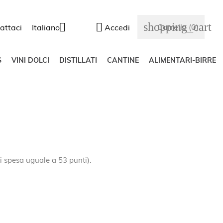
shopping_cart


Carrello
(0)
attaci
Italiano
Accedi
S
VINI DOLCI
DISTILLATI
CANTINE
ALIMENTARI-BIRRE
di spesa uguale a 53 punti).