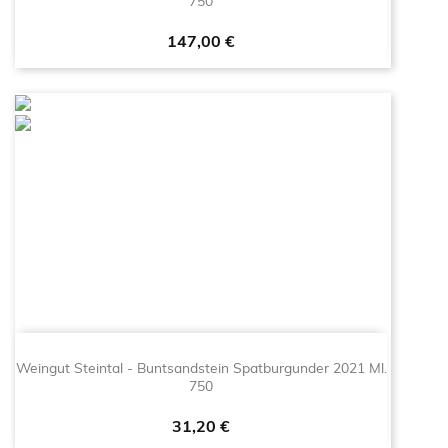
750
Prezzo
147,00 €
Weingut Steintal - Buntsandstein Spatburgunder 2021 Ml.
750
Prezzo
31,20 €