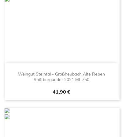
Weingut Steintal - Großheubach Alte Reben
Spätburgunder 2021 Ml. 750
Prezzo
41,90 €