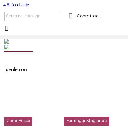

Contattaci

Ideale con
Carni Rosse
Formaggi Stagionati