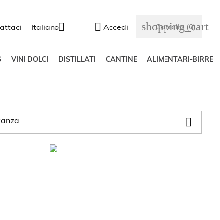
shopping_cart


Carrello
(0)
attaci
Italiano
Accedi
S
VINI DOLCI
DISTILLATI
CANTINE
ALIMENTARI-BIRRE

vanza