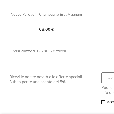
Veuve Pelletier - Champagne Brut Magnum

favorite_border
Prezzo
68,00 €
Visualizzati 1-5 su 5 articoli
Ricevi le nostre novità e le offerte speciali
Subito per te uno sconto del 5%!
Puoi an
info di
Acce