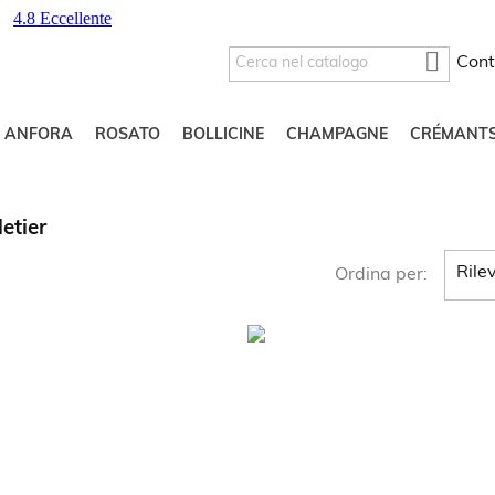

Cont
O ANFORA
ROSATO
BOLLICINE
CHAMPAGNE
CRÉMANT
etier
Rile
Ordina per: