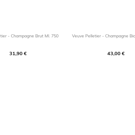
tier - Champagne Brut Ml. 750
Veuve Pelletier - Champagne Bio

favorite_border

fav
Prezzo
Prezzo
31,90 €
43,00 €