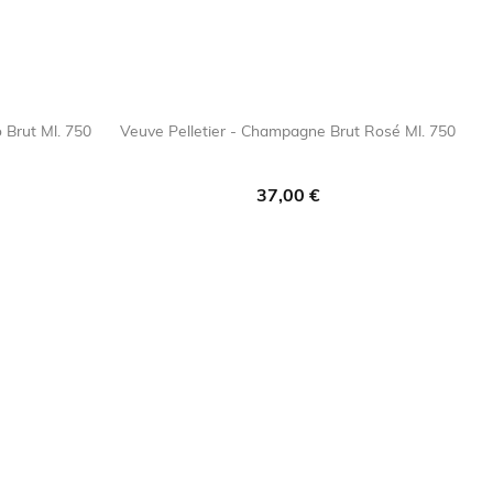
 Brut Ml. 750
Veuve Pelletier - Champagne Brut Rosé Ml. 750
orite_border

favorite_border
Prezzo
37,00 €