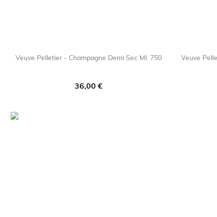
Veuve Pelletier - Champagne Demi Sec Ml. 750
Veuve Pelle

favorite_border
Prezzo
36,00 €