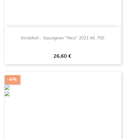
Stroblhof - Sauvignon "Nico" 2021 Ml. 750
Prezzo
26,60 €
-4%