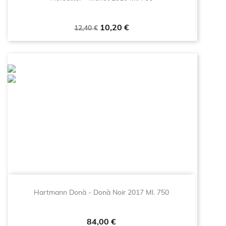
Prezzo
Prezzo
10,20 €
12,40 €
base
Hartmann Donà - Donà Noir 2017 Ml. 750
Prezzo
84,00 €