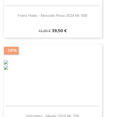
Franz Haas - Moscato Rosa 2024 Ml. 500
Prezzo
Prezzo
39,50 €
41,00 €
base
-18%
Hofsatter - Merlot 2010 Ml. 750