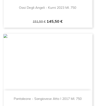
Oasi Degli Angeli - Kurni 2023 Ml. 750
Prezzo
Prezzo
145,50 €
151,50 €
base
Pantaleone - Sangiovese Atto I 2017 Ml. 750