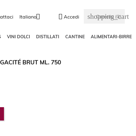
shopping_cart


Carrello
(0)
attaci
Italiano
Accedi
S
VINI DOLCI
DISTILLATI
CANTINE
ALIMENTARI-BIRRE
GACITÉ BRUT ML. 750