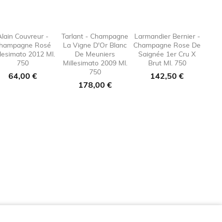
Alain Couvreur -
Tarlant - Champagne
Larmandier Bernier -
hampagne Rosé
La Vigne D'Or Blanc
Champagne Rose De
e_border

favorite_border

favorite_border

favorite
llesimato 2012 Ml.
De Meuniers
Saignée 1er Cru X
750
Millesimato 2009 Ml.
Brut Ml. 750
750
Prezzo
Prezzo
64,00 €
142,50 €
Prezzo
178,00 €