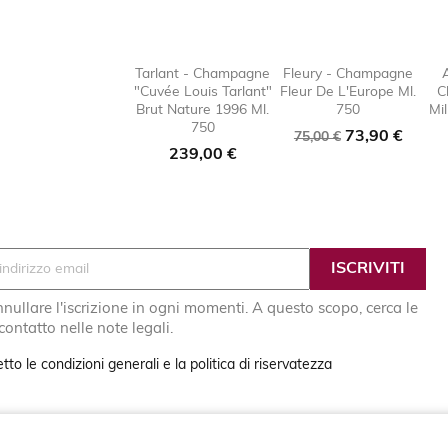
Tarlant - Champagne
Fleury - Champagne
"Cuvée Louis Tarlant"
Fleur De L'Europe Ml.
C

favorite_border

favorit
Brut Nature 1996 Ml.
750
Mi
750
Prezzo
Prezzo
73,90 €
75,00 €
Prezzo
239,00 €
base
nullare l'iscrizione in ogni momenti. A questo scopo, cerca le
 contatto nelle note legali.
tto le condizioni generali e la politica di riservatezza