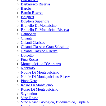
Barbaresco Riserva
Barolo
Barolo Riserva
Bolgheri
Bolgheri Superiore
Brunello Di Montalcino
Brunello Di Montalcino Riserva
Cannonau
Chianti
Chianti Clasisco
Chianti Classico Gran Selezione
Chianti Classico Riserva
Dolcetto
Etna Rosso
Montepulciano D'Abruzzo
Nebbiolo
Nobile Di Montepulciano
Nobile Di Montepulciano Riserva
Pinot Nero
Rosso Di Montalcino
Rosso Di Montepulciano
Sagrantino
Vino Rosso
Vino Rosso Biologico, Biodinamico, Triple A