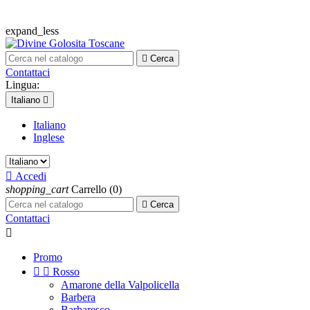
expand_less

Cerca
Contattaci
Lingua:
Italiano

Italiano
Inglese

Accedi
shopping_cart
Carrello
(0)

Cerca
Contattaci

Promo


Rosso
Amarone della Valpolicella
Barbera
Barbaresco