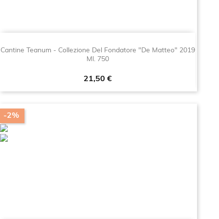
Cantine Teanum - Collezione Del Fondatore "De Matteo" 2019
Ml. 750
Prezzo
21,50 €
-2%