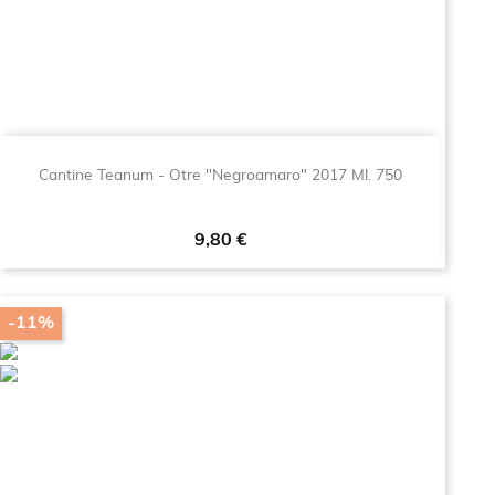
Cantine Teanum - Otre "Negroamaro" 2017 Ml. 750
Prezzo
9,80 €
-11%