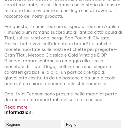
caratterizzante, in cui il legame con la storia del nostro
territorio fosse evidente sia nel logo che attraverso il
racconto dei nostri prodotti.
Per questo, il nome Teanum si ispira a Teanum Apulum,
il municipium romano succeduto all’antica città apula di
Tiati, sui cui resti oggi sorge San Paolo di Civitate.
Anche Tiati rivive nell’identità di brand! Le antiche
monete riportate sulle nostre etichette più pregiate –
Gran Tiati, Metodo Classico e Gold Vintage DOP
Riserva, rappresentano un omaggio alla zecca
monetale di Tiati. Il logo, inoltre, con i suoi eleganti
caratteri graziati e la pila, un particolare tipo di
giavellotto costituito da un bastone e da una piccola
punta, è un chiaro riferimento allo stile romanico.
Oggi i vini Teanum sono presenti nella maggior parte
dei mercati più importanti del settore, con una
produzione annua di 1,5 milioni di bottiglie.
Read more
Informazioni
Regione
Puglia