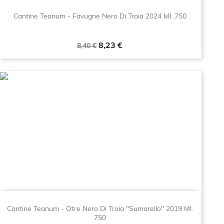
Cantine Teanum - Favugne Nero Di Troia 2024 Ml. 750
Prezzo
Prezzo
8,23 €
8,40 €
base
Cantine Teanum - Otre Nero Di Troia "Sumarello" 2019 Ml.
750