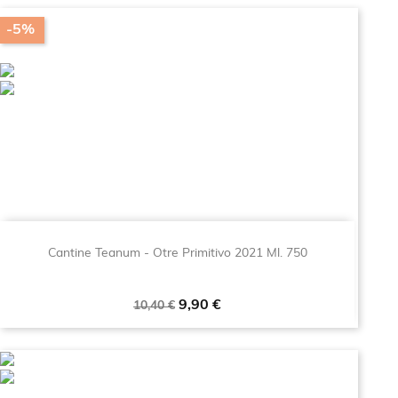
-5%
Cantine Teanum - Otre Primitivo 2021 Ml. 750
Prezzo
Prezzo
9,90 €
10,40 €
base