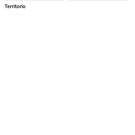
Indirizzo
Via Croce Santa, 48 - 71016
Territorio
San Severo (FG)