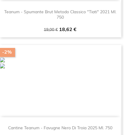
Teanum - Spumante Brut Metodo Classico "Tiati" 2021 Ml.
750
Prezzo
Prezzo
18,62 €
19,00 €
base
-2%
Cantine Teanum - Favugne Nero Di Troia 2025 Ml. 750