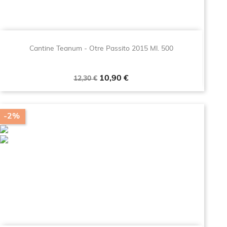
Cantine Teanum - Otre Passito 2015 Ml. 500
Prezzo
Prezzo
10,90 €
12,30 €
base
-2%