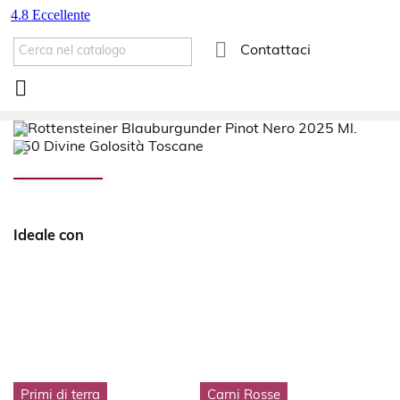

Contattaci

Ideale con
Primi di terra
Carni Rosse